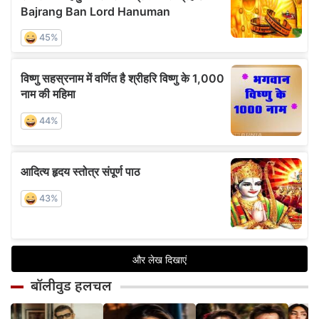
बॉलीवुड हलचल