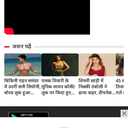
जरूर पढ़ें
बिकिनी पहन समंदर
पलक तिवारी के
शिमरी साड़ी में
45 साल
में उतरीं सनी लियोनी,
यूनिक लायन कॉर्सेट
निक्की तंबोली ने
तिवार
बोल्ड लुक हुआ
लुक पर फिदा हुए
ढाया कहर, डीपनेक
गर्ल ल
वायरल
फैंस, देखिए एक्ट्रेस
ब्लाउज पहन लगाया
अंदाज 
का बोल्ड अंदाज
बोल्डनेस का तड़का
का दि