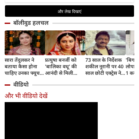
बॉलीवुड हलचल
सारा तेंदुलकर ने
प्रत्युषा बनर्जी को
73 साल के निर्देशक
'बिग ब
बताया कैसा होना
'बालिका वधू' की
शकील नूरानी पर 40
लोपामुद
चाहिए उनका फ्यूचर
आनंदी से मिली
साल छोटी एक्ट्रेस ने
1 करो
पार्टनर, सचिन-अंजलि
शोहरत, दर्दनाक अंत
लगाया दुष्कर्म और
चोरी, 
वीडियो
की जोड़ी से ली प्रेरणा
ने सबको झकझोर
ब्लैकमेलिंग का
गया श
दिया
आरोप, पुलिस ने
और भी वीडियो देखें
किया गिरफ्तार