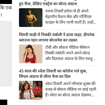
का बेसब्री से इंतजार करते हैं। इस बार
हुए फैंस, देखिए एक्ट्रेस का बोल्ड अंदाज
ं कि एक
सनी लियोनी ने मालदीव वेकेशन से
पलक तिवारी हमेशा से ही अपने
अपनी कुछ बोल्ड तस्वीरें शेयर की है।
ी।
बेहतरीन फैशन सेंस और गॉर्जियस
स्टाइल के लिए जानी जाती हैं। उन्होंने
अपनी दिलकश अदाओं से एक बार
फिर फैंस का दिल जीत लिया है।
शिमरी साड़ी में निक्की तंबोली ने ढाया कहर, डीपनेक
पलक ने एक बेहद यूनीक और
ब्लाउज पहन लगाया बोल्डनेस का तड़का
स्टाइलिश गोल्डन कॉर्सेट टॉप में
टीवी और सोशल मीडिया सेंसेशन
अपनी कुछ तस्वीरें शेयर की है।
निक्की तंबोली अपने अपने बोल्ड
और दिलकश अंदाज के लिए मशहूर
हैं। वह अपनी सिजलिंग अदाओं से
इंटरनेट पर तहलका मचाती रहती हैं।
45 साल की श्वेता तिवारी का कॉलेज गर्ल लुक,
इस बार निक्की ने मरून कलर की
सिंपल अंदाज से जीता फैंस का दिल
साड़ी में अपनी कुछ सुपर सिजलिंग
श्वेता तिवारी अपने ग्लैमरस लुक्स की
तस्वीरें शेयर की है। खूबसूरत शिमरी
वजह से सोशल मीडिया पर छाई रहती
साड़ी में निक्की की अदाएं देखने
हैं। श्वेता का बोल्ड अंदाज देखकर
लायक है।
अंदाजा लगाना मुश्किल है कि वह दो