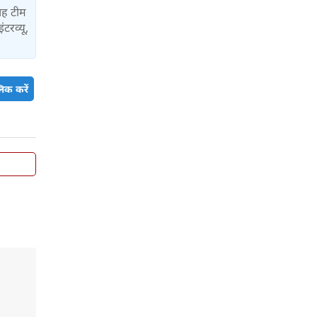
यह टीम
ंटरव्यू,
िक करें