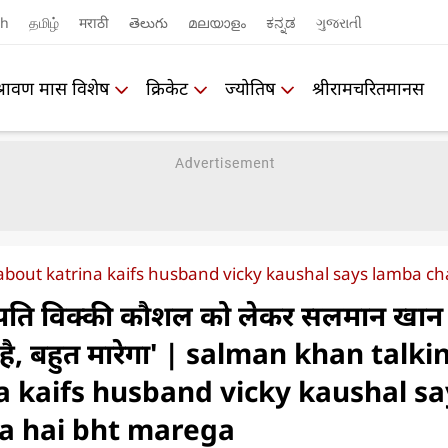
sh
தமிழ்
मराठी
తెలుగు
മലയാളം
ಕನ್ನಡ
ગુજરાતી
श्रावण मास विशेष
क्रिकेट
ज्योतिष
श्रीरामचरितमानस
about katrina kaifs husband vicky kaushal says lamba c
े पति विक्की कौशल को लेकर सलमान खान
़ा है, बहुत मारेगा' | salman khan talki
a kaifs husband vicky kaushal sa
a hai bht marega