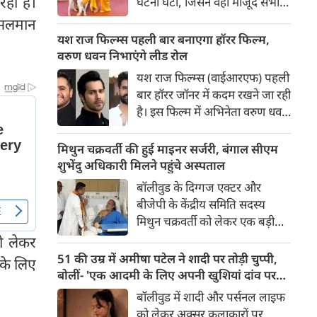
ही है।
घटना घटी, जिसने वहां मौजूद सभी
लोगों की सांसें रोक दीं। रेड कार्पेट पर
 सलमान
पैपराजी को पोज दे रहीं बॉलीवुड की
यश राज फिल्म्स पहली बार बनाएगा हॉरर फिल्म,
अभिनेत्री रवीना टंडन पर फिल्म का
वरुण धवन निभाएंगे लीड रोल
चार पैरों वाला मुख्य कलाकार (डॉग
यश राज फिल्म्स (वाईआरएफ) पहली
स्टार) अचानक बेकाबू होकर झपट
बार हॉरर जॉनर में कदम रखने जा रही
पड़ा।
है। इस फिल्म में अभिनेता वरुण धवन
मुख्य भूमिका निभाएंगे, जबकि
निर्देशन और पटकथा की जिम्मेदारी
मिथुन चक्रवर्ती की हुई माइनर सर्जरी, बंगाल सीएम
'रॉकेट बॉयज़' से चर्चित अभय पन्नू
शुभेंदु अधिकारी मिलने पहुंचे अस्पताल
संभालेंगे। फिल्म की शूटिंग इस वर्ष के
बॉलीवुड के दिग्गज एक्टर और
अंत में शुरू होने की योजना है और
बीजेपी के केंद्रीय समिति सदस्य
इसे वर्ष 2027 में दुनियाभर के
मिथुन चक्रवर्ती को लेकर एक बड़ी
सिनेमाघरों में रिलीज़ किया जाएगा।
खबर सामने आई है। स्वास्थ्य संबंधी
ो लेकर
समस्याओं के चलते उन्हें कोलकाता
51 की उम्र में अमीषा पटेल ने शादी पर तोड़ी चुप्पी,
के लिए
के एक निजी अस्पताल में भर्ती
बोलीं- 'एक आदमी के लिए अपनी खुशियां दांव पर
कराया गया है, जहां डॉक्टरों की टीम
नहीं लगा सकती'
बॉलीवुड में शादी और पर्सनल लाइफ
ने उनके दाहिने हाथ की एक माइनर
को लेकर अक्सर कलाकारों पर