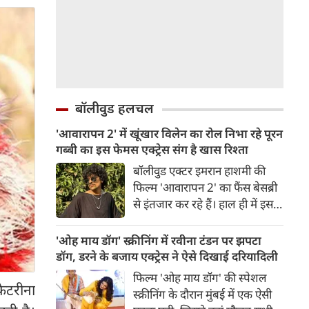
बॉलीवुड हलचल
'आवारापन 2' में खूंखार विलेन का रोल निभा रहे पूरन
गब्बी का इस फेमस एक्ट्रेस संग है खास रिश्ता
बॉलीवुड एक्टर इमरान हाशमी की
फिल्म 'आवारापन 2' का फैंस बेसब्री
से इंतजार कर रहे हैं। हाल ही में इस
फिल्म का ट्रेलर रिलीज हुआ है, जिसे
दर्शकों का जबरदस्त रिस्पॉन्स मिला।
'ओह माय डॉग' स्क्रीनिंग में रवीना टंडन पर झपटा
ट्रेलर में जितना इमरान हाशमी छाए
डॉग, डरने के बजाय एक्ट्रेस ने ऐसे दिखाई दरियादिली
रहे उतना ही फिल्म के विलेन को भी
फिल्म 'ओह माय डॉग' की स्पेशल
स्पेस मिला है।
ैटरीना
स्क्रीनिंग के दौरान मुंबई में एक ऐसी