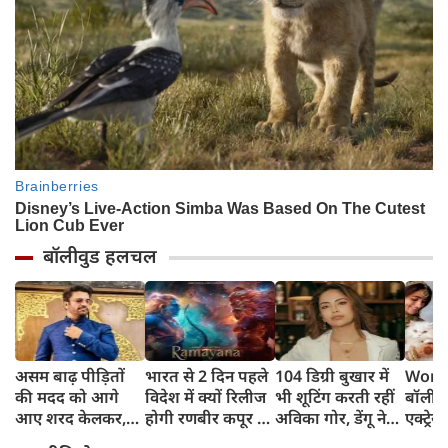
बॉलीवुड हलचल
असम बाढ़ पीड़ितों
भारत से 2 दिन पहले
104 डिग्री बुखार में
World
की मदद को आगे
विदेश में क्यों रिलीज
भी शूटिंग करती रहीं
बॉलीवु
आए शरद केलकर,
होगी रणबीर कपूर की
अविका गोर, डेंगू ने
एक्ट्रेस
आर्थिक सहायता के
'रामायणम्'? नमित
बिगाड़ी तबीयत,
बिल्लिय