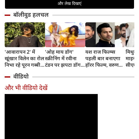
बॉलीवुड हलचल
'आवारापन 2' में
'ओह माय डॉग'
यश राज फिल्म्स
मिथुन च
खूंखार विलेन का रोल
स्क्रीनिंग में रवीना
पहली बार बनाएगा
माइनर 
निभा रहे पूरन गब्बी
टंडन पर झपटा डॉग,
हॉरर फिल्म, वरुण
सीएम शु
का इस फेमस एक्ट्रेस
डरने के बजाय एक्ट्रेस
धवन निभाएंगे लीड
अधिका
वीडियो
संग है खास रिश्ता
ने ऐसे दिखाई
रोल
पहुंचे
दरियादिली
और भी वीडियो देखें