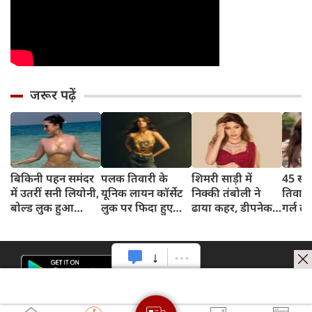
जरूर पढ़ें
बिकिनी पहन समंदर
पलक तिवारी के
शिमरी साड़ी में
45 साल
में उतरीं सनी लियोनी,
यूनिक लायन कॉर्सेट
निक्की तंबोली ने
तिवार
बोल्ड लुक हुआ
लुक पर फिदा हुए
ढाया कहर, डीपनेक
गर्ल ल
वायरल
फैंस, देखिए एक्ट्रेस
ब्लाउज पहन लगाया
अंदाज 
का बोल्ड अंदाज
बोल्डनेस का तड़का
का दि