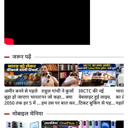
जरूर पढ़ें
अमीर बनने से पहले
राहुल गांधी ने कुत्तों
IRCTC की नई
भारत म
बूढ़ा हो जाएगा भारत!
पर जो कहा... क्या
वेबसाइट हुई लाइव,
का क्रे
2050 तक हर 5 में 1
हम उस पर बात कर
टिकट बुकिंग से पहले
पहले जा
भारतीय होगा 60
सकते हैं?
करना होगा ये जरूरी
वाहनों 
मोबाइल मेनिया
साल से ज्यादा उम्र का
काम, जानें पूरा
और इन
तरीका