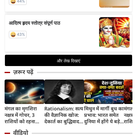
ज़रूर पढ़ें
मंगल का मृगशिरा
Rationalism: सत्य
मिथुन में मार्गी बुध का
मंगल क
नक्षत्र में गोचर, 3
की वैज्ञानिक खोज:
प्रभाव: भारत समेत
नक्षत्र म
राशियों को रहना
देकार्त का बुद्धिवाद
दुनिया में होंगे ये बड़े
राशियो
होगा 12 अगस्त तक
और आधुनिक दर्शन
बदलाव
चमकेग
वीडियो
सावधान
का जन्म
किसे र