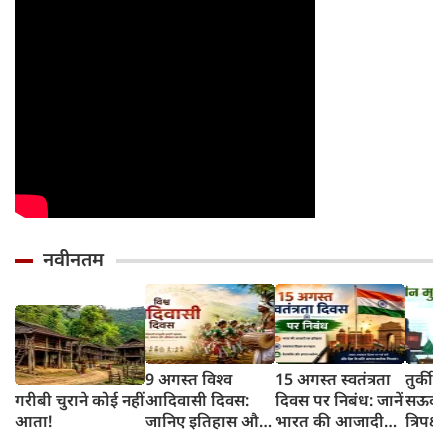
नवीनतम
9 अगस्त विश्व
15 अगस्त स्वतंत्रता
तुर्की
गरीबी चुराने कोई नहीं
आदिवासी दिवस:
दिवस पर निबंध: जानें
सऊदी 
आता!
जानिए इतिहास और
भारत की आजादी
त्रिपक्ष
इसका महत्व
का इतिहास और
समझौ