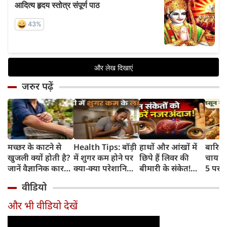
जरुर पढ़ें
मच्छर के काटने से
Health Tips: बॉड़ी
हाथों और आंखों में
बारिश 
खुजली क्यों होती है?
में शुगर कम होने पर
छिपे हैं लिवर की
चाय के
जानें वैज्ञानिक कारण
क्या-क्या परेशानियां
बीमारी के संकेत!
5 परफे
और उपचार
होती हैं, जानें काम की
भूलकर भी न करें इन्हें
कॉम्बि
वीडियो
बातें
नजरअंदाज
क्रिस्पी
कोई क
और भी वीडियो देखें