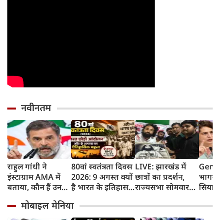
नवीनतम
राहुल गांधी ने
80वां स्वतंत्रता दिवस
LIVE: झारखंड में
Gen Z
इंस्टाग्राम AMA में
2026: 9 अगस्त क्यों
छात्रों का प्रदर्शन,
भागवत
बताया, कौन हैं उनका
है भारत के इतिहास
राज्यसभा सोमवार
सियास
पसंदीदा नेता?
का सबसे अहम दिन?
तक स्थगित
प्रियंक
मोबाइल मेनिया
जानिए भारत छोड़ो
छात्रों
आंदोलन की कहानी
सर्टिफ