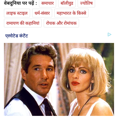
वेबदुनिया पर पढ़ें :
समाचार
बॉलीवुड
ज्योतिष
लाइफ स्‍टाइल
धर्म-संसार
महाभारत के किस्से
रामायण की कहानियां
रोचक और रोमांचक