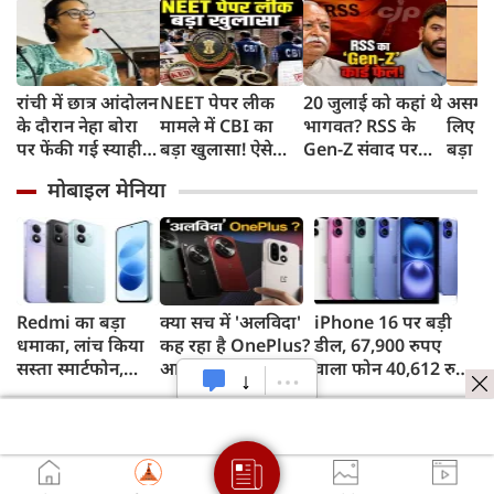
रांची में छात्र आंदोलन
NEET पेपर लीक
20 जुलाई को कहां थे
असम बा
के दौरान नेहा बोरा
मामले में CBI का
भागवत? RSS के
लिए हे
पर फेंकी गई स्याही,
बड़ा खुलासा! ऐसे
Gen-Z संवाद पर
बड़ा ऐ
बोलीं- आंसू गैस और
चुराए गए थे सवाल,
CJP प्रमुख दीपके का
सरकार 
मोबाइल मेनिया
पेलेट से नहीं डरे, इससे
हैरान करने वाला
हमला, बोले- अब
रुपए 
भी नहीं डरेंगे
तरीका आया सामने
बहुत देर हो गई!
Redmi का बड़ा
क्या सच में 'अलविदा'
iPhone 16 पर बड़ी
धमाका, लांच किया
कह रहा है OnePlus?
डील, 67,900 रुपए
सस्ता स्मार्टफोन,
आपके फोन के
वाला फोन 40,612 रुपए
8,000mAh बैटरी
अपडेट्स और वारंटी पर
में खरीदने का मौका, ऐसे
और 50MP कैमरा
आया बड़ा अपडेट
मिलेगा डिस्काउंट