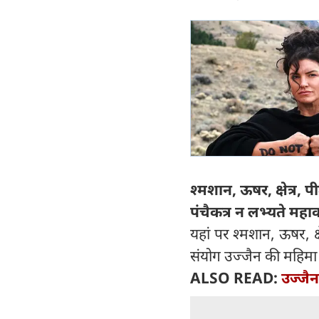
श्मशान, ऊषर, क्षेत्र, प
पंचैकत्र न लभ्यते महाका
यहां पर श्मशान, ऊषर, क्
संयोग उज्जैन की महिम
ALSO READ:
उज्जै