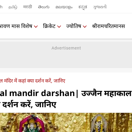
sh
தமிழ்
मराठी
తెలుగు
മലയാളം
ಕನ್ನಡ
ગુજરાતી
श्रावण मास विशेष
क्रिकेट
ज्योतिष
श्रीरामचरितमानस
मंदिर में कहां क्या दर्शन करें, जानिए
al mandir darshan| उज्जैन महाकाल
ा दर्शन करें, जानिए