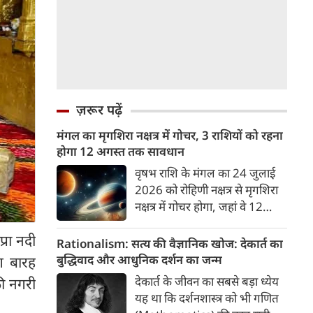
ज़रूर पढ़ें
मंगल का मृगशिरा नक्षत्र में गोचर, 3 राशियों को रहना
होगा 12 अगस्त तक सावधान
वृषभ राशि के मंगल का 24 जुलाई
2026 को रोहिणी नक्षत्र से मृगशिरा
नक्षत्र में गोचर होगा, जहां वे 12
अगस्त तक रहेंगे। मंगल के इस नक्षत्र
प्रा नदी
परिवर्तन के चलते 3 राशि के लोगों
Rationalism: सत्य की वैज्ञानिक खोज: देकार्त का
को 12 अगस्त तक रहना होगा
बुद्धिवाद और आधुनिक दर्शन का जन्म
ंग बारह
सावधान। चलिए जानते हैं कि किन
देकार्त के जीवन का सबसे बड़ा ध्येय
की नगरी
राशि 3 राशियों को रहना होगा
यह था कि दर्शनशास्त्र को भी गणित
सावधान।