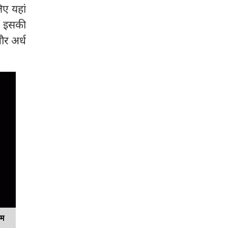
िए यहां
है इसकी
र अर्ध
यम