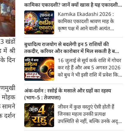
अनुसार, किसी भी शुभ कार्य को सही
कामिका एकादशी? जानें क्यों खास है यह एकादशी,
मुहूर्त में करने से सफलता की
जानें पूजा विधि और कथा
Kamika Ekadashi 2026 :
संभावना बढ़ जाती है। 'वेबदुनिया'
कामिका एकादशी श्रावण माह के
आपके लिए लेकर आया है 07
कृष्ण पक्ष में आने वाली अत्यंत
अगस्‍त, 2026 का विशेष पंचांग और
फलदायी और पवित्र एकादशी है।
शुभ-अशुभ मुहूर्त।
 3 खंडों
चातुर्मास की शुरुआत के बाद यह
बुधादित्य राजयोग से बदलेगी इन 5 राशियों की
पहली एकादशी पड़ती है, इसलिए
ें श्री
तकदीर, करियर और कारोबार में मिल सकती है बड़ी
सनातन धर्म में इसका विशेष महत्व है।
सफलता
ी के दिन
16 जुलाई से सूर्य कर्क राशि में गोचर
यह एकादशी भक्ति, आस्था और
कर रहे हैं और अब 5 अगस्त 2026
आत्म-शुद्धि का अद्भुत पर्व है।
को बुध ने भी इसी राशि में प्रवेश किया
पौराणिक मान्यताओं के अनुसार, इस
है। वैदिक ज्योतिष में सूर्य और बुध की
दिन भगवान विष्णु के 'उपेंद्र' स्वरूप
िणमुखी
युति से बुधादित्य राजयोग बनता है।
अंक-दर्शन : रसोई के मसाले और ग्रहों का रहस्य
की पूजा करने से जाने-अनजाने में हुए
कर्क राशि में बुधादित्य राजयोग बनने
की मोहक
(भाग–5 : तेजपत्ता)
पाप नष्ट हो जाते हैं और मनोकामनाएं
से मुख्य रूप से इन 5 राशियों के लिए
के सामने
जीवन में कुछ वस्तुएं ऐसी होती हैं
पूरी होती हैं। 9 अगस्त 2026 को
अत्यंत शुभ और लाभदायक समय की
जिनका महत्व उनकी प्रत्यक्ष
कामिका एकादशी का व्रत रखा
क दर्शन
शुरुआत होती है। मेष, मिथुन, कर्क,
उपस्थिति से नहीं, बल्कि उनके अदृश्य
जाएगा। आाइए जानते हैं इस व्रत का
कन्या और तुला।
प्रभाव से समझा जाता है। वे स्वयं
महत्व, व्रत का पारण, महात्म्य, फल,