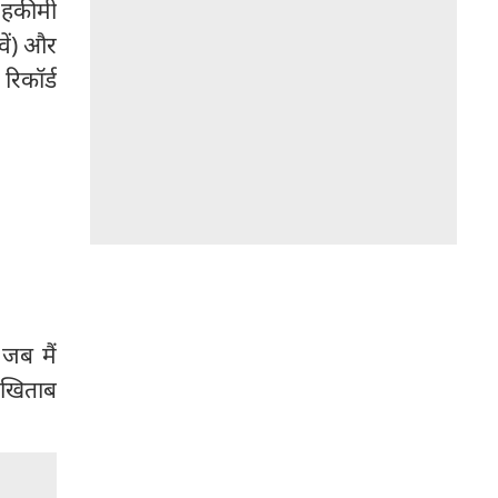
 हकीमी
ें) और
िकॉर्ड
जब मैं
ा खिताब