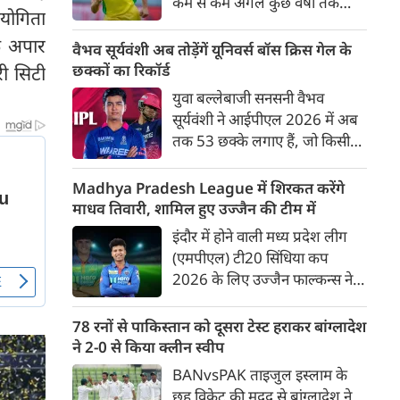
कम से कम अगले कुछ वर्षों तक
ियोगिता
ऑस्ट्रेलियाई क्रिकेट उनकी पहली
े अपार
प्राथमिकता होगी। यह बयान उस चर्चा
वैभव सूर्यवंशी अब तोड़ेंगें यूनिवर्स बॉस क्रिस गेल के
के बीच आया है, जिसमें कहा जा रहा
छक्कों का रिकॉर्ड
ी सिटी
है कि ऑस्ट्रेलिया के कुछ बड़े खिलाड़ी
युवा बल्लेबाजी सनसनी वैभव
IPL से आगे बढ़कर अन्य फ्रेंचाइजी
सूर्यवंशी ने आईपीएल 2026 में अब
क्रिकेट खेलने के लिए राष्ट्रीय टीम से
तक 53 छक्के लगाए हैं, जो किसी
दूरी बना सकते हैं।
भी बल्लेबाज़ द्वारा किसी भी टी 20
टूर्नामेंट में दूसरे सबसे ज़्यादा हैं। सबसे
Madhya Pradesh League में शिरकत करेंगे
ज़्यादा 59 छक्के क्रिस गेल ने
माधव तिवारी, शामिल हुए उज्जैन की टीम में
आईपीएल 2012 में लगाए थे।
इंदौर में होने वाली मध्य प्रदेश लीग
सूर्यवंशी की नज़रें अब गेल के रिकॉर्ड
(एमपीएल) टी20 सिंधिया कप
पर होंगी।
2026 के लिए उज्जैन फाल्कन्स ने
अपनी टीम की घोषणा कर दी है,
जिसमें युवा ऑलराउंडर माधव तिवारी
78 रनों से पाकिस्तान को दूसरा टेस्ट हराकर बांग्लादेश
सबसे बड़े आकर्षण के रूप में
ने 2-0 से किया क्लीन स्वीप
उभरकर सामने आए हैं। इंडियन
BANvsPAK ताइजुल इस्लाम के
प्रीमियर लीग में दिल्ली कैपिटल्स का
छह विकेट की मदद से बांग्लादेश ने