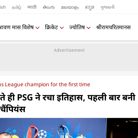
ish
தமிழ்
मराठी
తెలుగు
മലയാളം
ಕನ್ನಡ
ગુજરાતી
श्रावण मास विशेष
क्रिकेट
ज्योतिष
श्रीरामचरितमानस
League champion for the first time
ते ही PSG ने रचा इतिहास, पहली बार बनी
चैंपियंस