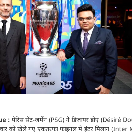
ue :
पेरिस सेंट-जर्मेन (PSG) ने डिजायर डोए (Désiré Do
वार को खेले गए एकतरफा फाइनल में इंटर मिलान (Inter 