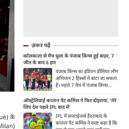
ज़रूर पढ़ें
कोलकाता से मैच धुला के पंजाब किंग्स हुई बाहर, 7
जीत के बाद 6 हार
पंजाब किंग्स का इंडियन प्रीमियर लीग
अभियान 2 हिस्सों में बांटा जा सकता
है। पहले 7 मैच में पंजाब किंग्स
अविजित रही अगले 6 मुकाबले में
उसे हार का सामना करना पड़ा इसके
ऑस्ट्रेलियाई कप्तान पैट कमिंस ने फिर दोहराया, 'मेरे
बाद अंतिम मैच वह जरूर जीती
लिए देश पहले IPL बाद में'
लेकिन तब तक उसकी किस्मत
IPL में सनराईजर्स हैदराबाद के
ué) के
लखनऊ के हाथ लिखी गई थी।
कप्तान पैट कमिंस ने स्पष्ट कहा है कि
Milan)