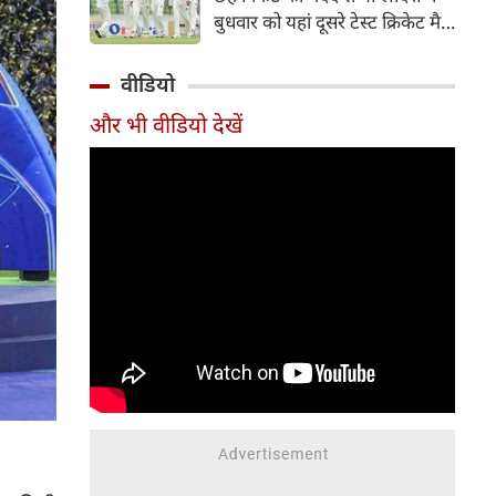
हिस्सा रहे माधव तिवारी इस समय
बुधवार को यहां दूसरे टेस्ट क्रिकेट मैच
मध्य प्रदेश के सबसे चर्चित युवा
में पाकिस्तान को 78 रन से हराकर
क्रिकेटरों में से एक हैं।
श्रृंखला में 2-0 से क्लीन स्वीप किया।
वीडियो
पाकिस्तान की टीम 437 रन के लक्ष्य
और भी वीडियो देखें
का पीछा करते हुए 358 रन पर
आउट हो गई। बांग्लादेश ने पहला
टेस्ट मैच 104 रन से जीता था।