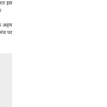
ारत इस
।
 एक अहम
 मंच पर