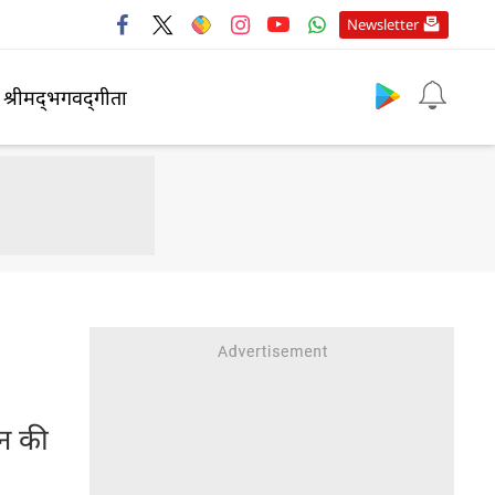
Newsletter
श्रीमद्‍भगवद्‍गीता
न की