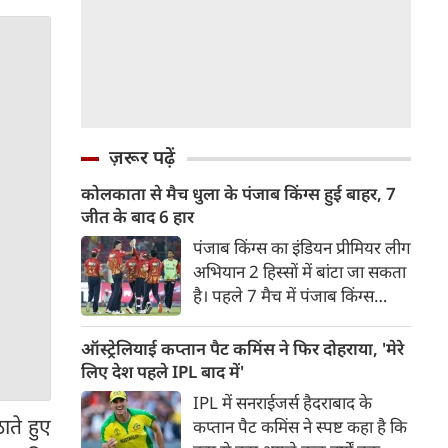
ज़रूर पढ़ें
कोलकाता से मैच धुला के पंजाब किंग्स हुई बाहर, 7
जीत के बाद 6 हार
पंजाब किंग्स का इंडियन प्रीमियर लीग
अभियान 2 हिस्सों में बांटा जा सकता
है। पहले 7 मैच में पंजाब किंग्स
अविजित रही अगले 6 मुकाबले में
उसे हार का सामना करना पड़ा इसके
ऑस्ट्रेलियाई कप्तान पैट कमिंस ने फिर दोहराया, 'मेरे
बाद अंतिम मैच वह जरूर जीती
लिए देश पहले IPL बाद में'
लेकिन तब तक उसकी किस्मत
IPL में सनराईजर्स हैदराबाद के
लखनऊ के हाथ लिखी गई थी।
ाते हुए
कप्तान पैट कमिंस ने स्पष्ट कहा है कि