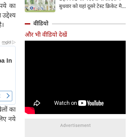
हिस्सा रहे माधव तिवारी इस समय
पये का
बुधवार को यहां दूसरे टेस्ट क्रिकेट मैच
मध्य प्रदेश के सबसे चर्चित युवा
में पाकिस्तान को 78 रन से हराकर
द्देश्य
क्रिकेटरों में से एक हैं।
श्रृंखला में 2-0 से क्लीन स्वीप किया।
वीडियो
ै।
पाकिस्तान की टीम 437 रन के लक्ष्य
और भी वीडियो देखें
का पीछा करते हुए 358 रन पर
आउट हो गई। बांग्लादेश ने पहला
टेस्ट मैच 104 रन से जीता था।
ेलों का
लिए नये