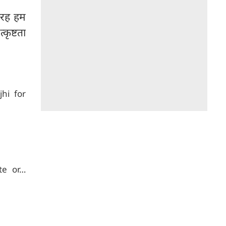
तरह हम
कृष्टता
hi for
ite or…