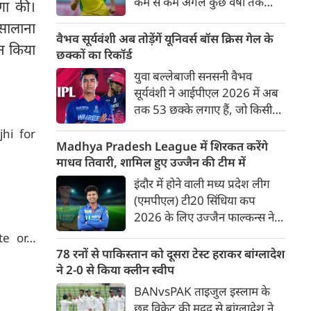
कम से कम अगले कुछ वर्षों तक
णा की।
ऑस्ट्रेलियाई क्रिकेट उनकी पहली
सालाना
प्राथमिकता होगी। यह बयान उस चर्चा
वैभव सूर्यवंशी अब तोड़ेंगें यूनिवर्स बॉस क्रिस गेल के
ान किया
के बीच आया है, जिसमें कहा जा रहा
छक्कों का रिकॉर्ड
है कि ऑस्ट्रेलिया के कुछ बड़े खिलाड़ी
युवा बल्लेबाजी सनसनी वैभव
IPL से आगे बढ़कर अन्य फ्रेंचाइजी
सूर्यवंशी ने आईपीएल 2026 में अब
क्रिकेट खेलने के लिए राष्ट्रीय टीम से
तक 53 छक्के लगाए हैं, जो किसी
दूरी बना सकते हैं।
भी बल्लेबाज़ द्वारा किसी भी टी 20
hi for
टूर्नामेंट में दूसरे सबसे ज़्यादा हैं। सबसे
Madhya Pradesh League में शिरकत करेंगे
ज़्यादा 59 छक्के क्रिस गेल ने
माधव तिवारी, शामिल हुए उज्जैन की टीम में
आईपीएल 2012 में लगाए थे।
इंदौर में होने वाली मध्य प्रदेश लीग
सूर्यवंशी की नज़रें अब गेल के रिकॉर्ड
(एमपीएल) टी20 सिंधिया कप
पर होंगी।
2026 के लिए उज्जैन फाल्कन्स ने
अपनी टीम की घोषणा कर दी है,
ite or…
जिसमें युवा ऑलराउंडर माधव तिवारी
78 रनों से पाकिस्तान को दूसरा टेस्ट हराकर बांग्लादेश
सबसे बड़े आकर्षण के रूप में
ने 2-0 से किया क्लीन स्वीप
उभरकर सामने आए हैं। इंडियन
BANvsPAK ताइजुल इस्लाम के
प्रीमियर लीग में दिल्ली कैपिटल्स का
छह विकेट की मदद से बांग्लादेश ने