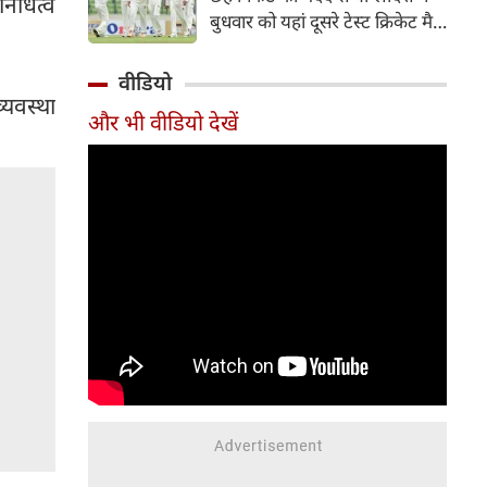
निधित्व
हिस्सा रहे माधव तिवारी इस समय
बुधवार को यहां दूसरे टेस्ट क्रिकेट मैच
मध्य प्रदेश के सबसे चर्चित युवा
में पाकिस्तान को 78 रन से हराकर
क्रिकेटरों में से एक हैं।
श्रृंखला में 2-0 से क्लीन स्वीप किया।
वीडियो
पाकिस्तान की टीम 437 रन के लक्ष्य
्यवस्था
और भी वीडियो देखें
का पीछा करते हुए 358 रन पर
आउट हो गई। बांग्लादेश ने पहला
टेस्ट मैच 104 रन से जीता था।