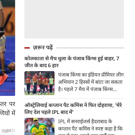
ज़रूर पढ़ें
कोलकाता से मैच धुला के पंजाब किंग्स हुई बाहर, 7
जीत के बाद 6 हार
पंजाब किंग्स का इंडियन प्रीमियर लीग
अभियान 2 हिस्सों में बांटा जा सकता
है। पहले 7 मैच में पंजाब किंग्स
अविजित रही अगले 6 मुकाबले में
्तर पर
उसे हार का सामना करना पड़ा इसके
ऑस्ट्रेलियाई कप्तान पैट कमिंस ने फिर दोहराया, 'मेरे
बाद अंतिम मैच वह जरूर जीती
लिए देश पहले IPL बाद में'
यों में
लेकिन तब तक उसकी किस्मत
IPL में सनराईजर्स हैदराबाद के
लखनऊ के हाथ लिखी गई थी।
कप्तान पैट कमिंस ने स्पष्ट कहा है कि