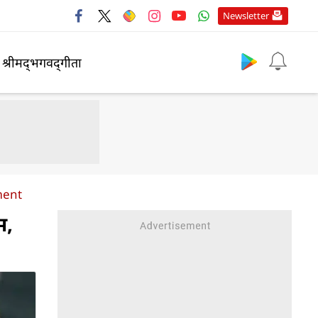
Newsletter
श्रीमद्‍भगवद्‍गीता
ment
म,