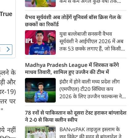
कम से कम अगले कुछ वर्षों तक
ऑस्ट्रेलियाई क्रिकेट उनकी पहली
प्राथमिकता होगी। यह बयान उस चर्चा
वैभव सूर्यवंशी अब तोड़ेंगें यूनिवर्स बॉस क्रिस गेल के
के बीच आया है, जिसमें कहा जा रहा
छक्कों का रिकॉर्ड
है कि ऑस्ट्रेलिया के कुछ बड़े खिलाड़ी
युवा बल्लेबाजी सनसनी वैभव
IPL से आगे बढ़कर अन्य फ्रेंचाइजी
सूर्यवंशी ने आईपीएल 2026 में अब
क्रिकेट खेलने के लिए राष्ट्रीय टीम से
तक 53 छक्के लगाए हैं, जो किसी
दूरी बना सकते हैं।
भी बल्लेबाज़ द्वारा किसी भी टी 20
टूर्नामेंट में दूसरे सबसे ज़्यादा हैं। सबसे
Madhya Pradesh League में शिरकत करेंगे
ज़्यादा 59 छक्के क्रिस गेल ने
ूलने के
माधव तिवारी, शामिल हुए उज्जैन की टीम में
आईपीएल 2012 में लगाए थे।
ड़ी और
इंदौर में होने वाली मध्य प्रदेश लीग
सूर्यवंशी की नज़रें अब गेल के रिकॉर्ड
(एमपीएल) टी20 सिंधिया कप
डर-19)
पर होंगी।
2026 के लिए उज्जैन फाल्कन्स ने
स्तर पर
अपनी टीम की घोषणा कर दी है,
।"
जिसमें युवा ऑलराउंडर माधव तिवारी
78 रनों से पाकिस्तान को दूसरा टेस्ट हराकर बांग्लादेश
सबसे बड़े आकर्षण के रूप में
ने 2-0 से किया क्लीन स्वीप
उभरकर सामने आए हैं। इंडियन
ये नहीं
BANvsPAK ताइजुल इस्लाम के
प्रीमियर लीग में दिल्ली कैपिटल्स का
छह विकेट की मदद से बांग्लादेश ने