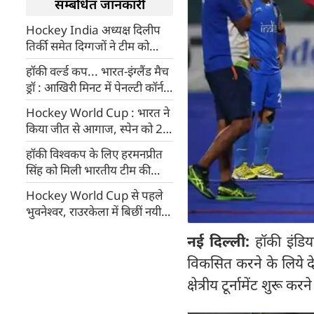
सम्बंधित जानकारी
Hockey India अध्यक्ष दिलीप
तिर्की समेत दिग्गजों ने टीम को
विश्वकप में औसत प्रदर्शन पर
हॉकी वर्ल्ड कप... भारत-इंग्लैंड मैच
लताड़ा
ड्रॉ : आखिरी मिनट में पेनल्टी कॉर्नर
चूका इंग्लैंड, भारत ग्रुप-डी में अब
Hockey World Cup : भारत ने
भी नंबर-2
किया जीत से आगाज, स्पेन को 2-0
से हराया
हॉकी विश्वकप के लिए हरमनप्रीत
सिंह को मिली भारतीय टीम की
कमान, यह है पूरी टीम
Hockey World Cup से पहले
भुवनेश्वर, राउरकेला में बिछीं नयी
पिचें (Pics)
नई दिल्ली:
हॉकी इंडिय
विकसित करने के लिये दे
क्षेत्रीय टूर्नामेंट शुरू क