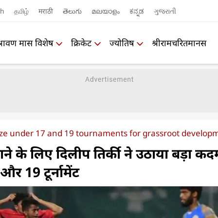
sh
தமிழ்
मराठी
తెలుగు
മലയാളം
ಕನ್ನಡ
ગુજરાતી
श्रावण मास विशेष
क्रिकेट
ज्योतिष
श्रीरामचरितमानस
ize under 17 and 19 tournaments for grassroot develop
ाने के लिए दिलीप तिर्की ने उठाया बड़ा कद
र 19 टूर्नामेंट