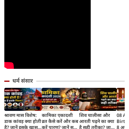
धर्म संसार
श्रावण मास विशेष:
कामिका एकादशी
शिव चालीसा और
08 A
डाक कांवड़ क्या होती
व्रत कैसे करें और कब
आरती पढ़ने का क्या
Birt
है? जानें इसके खास
करें पारण? जानें सही
है सही तरीका? जानें
8 अगस्