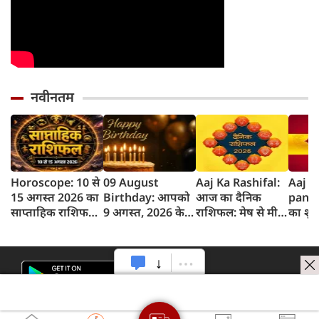
नवीनतम
Horoscope: 10 से
09 August
Aaj Ka Rashifal:
Aaj k
15 अगस्त 2026 का
Birthday: आपको
आज का दैनिक
panc
साप्ताहिक राशिफल,
9 अगस्त, 2026 के
राशिफल: मेष से मीन
का शुभ 
जानें किस राशि को
लिए जन्मदिन की
तक 12 राशियों का
अगस्‍त
होगा लाभ और किसे
बधाई!
राशिफल (9 अगस्‍त,
का पं
नुकसान
2026)
समय