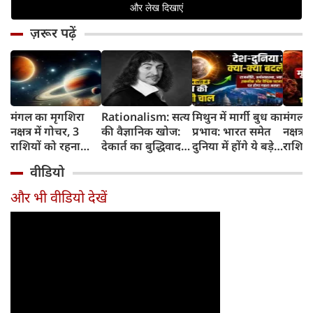
ज़रूर पढ़ें
मंगल का मृगशिरा
Rationalism: सत्य
मिथुन में मार्गी बुध का
मंगल क
नक्षत्र में गोचर, 3
की वैज्ञानिक खोज:
प्रभाव: भारत समेत
नक्षत्र म
राशियों को रहना
देकार्त का बुद्धिवाद
दुनिया में होंगे ये बड़े
राशियो
होगा 12 अगस्त तक
और आधुनिक दर्शन
बदलाव
चमकेग
वीडियो
सावधान
का जन्म
किसे र
सावधा
और भी वीडियो देखें