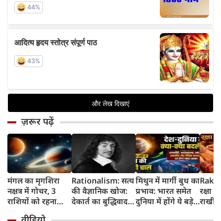
ज़रूर पढ़ें
मंगल का मृगशिरा
Rationalism: सत्य
मिथुन में मार्गी बुध का
Rakhi
नक्षत्र में गोचर, 3
की वैज्ञानिक खोज:
प्रभाव: भारत समेत
रक्षा ब
राशियों को रहना
देकार्त का बुद्धिवाद
दुनिया में होंगे ये बड़े
राखी ब
होगा 12 अगस्त तक
और आधुनिक दर्शन
बदलाव
मुहूर्त?
वीडियो