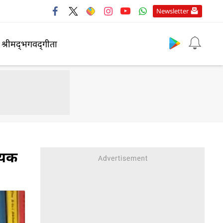
Newsletter
श्रीमद्‍भगवद्‍गीता
धेयक