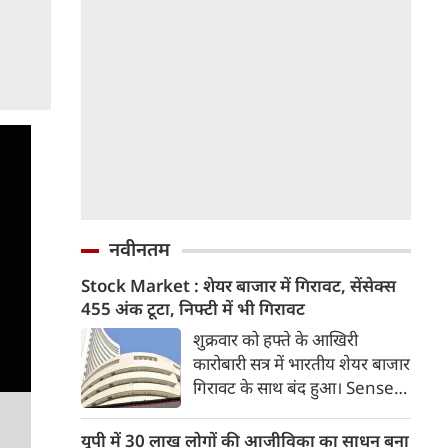
नवीनतम
Stock Market : शेयर बाजार में गिरावट, सेंसेक्स
455 अंक टूटा, निफ्टी में भी गिरावट
शुक्रवार को हफ्ते के आखिरी
कारोबारी सत्र में भारतीय शेयर बाजार
गिरावट के साथ बंद हुआ। Sensex
455.59 अंक यानी 0.58 फीसदी
गिरकर 78,499.17 के स्तर पर बंद
यूपी में 30 लाख लोगों की आजीविका का साधन बना