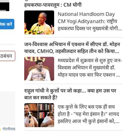
हुआ। वहीं, Nifty 50 में 65.35
हथकरघा-पावरलूम : CM योगी
अंक यानी 0.27 फीसदी की गिरावट
National Handloom Day
रही और यह 24,570.65 के स्तर
CM Yogi Adityanath: राष्ट्रीय
िक करें
पर बंद हुआ। शुक्रवार को सेंसेक्स
हथकरघा दिवस पर मुख्यमंत्री योगी
438.68 अंक यानी 0.56 फीसदी
आदित्यनाथ ने कारीगरों व बुनकरों के
गिरकर 78,516.08 के स्तर पर
उत्थान के लिए सरकार की प्रतिबद्धता
जन-विश्वास अभियान में एक्शन में सीएम डॉ. मोहन
खुला था। वहीं निफ्टी 97.10 अंक
दोहराई। उन्होंने कहा कि यूपी में
यादव, CMHO, तहसीलदार सहित तीन को किया
यानी 0.39 फीसदी की गिरावट के
 गठबंधन
हथकरघा और पावरलूम से करीब 30
सस्पेंड
मध्यप्रदेश में शुक्रवार से शुरु हुए जन-
साथ 24,538.90 के स्तर पर खुला।
लाख लोगों की आजीविका जुड़ी है।
विश्वास अभियान में मुख्यमंत्री डॉ.
मोहन यादव एक बार फिर एक्शन मोड
में दिखाई दिए। छिंदवाड़ा में उन्होंने
एक तरफ यहां 'मुख्यमंत्री जन-
राहुल गांधी ने कुत्तों पर जो कहा... क्या हम उस पर
विश्वास अभियान' की शुरुआत की,
बात कर सकते हैं?
तो दूसरी तरफ प्रशासनिक कड़ाई का
एक कुत्ते के लिए बस एक ही सच
स्पष्ट संदेश दिया। उन्होंने शिकायतों
होता है - "यह मेरा इंसान है।" शायद
पर सुनवाई करते-करते छिंदवाड़ा के
इसलिए आज भी कुत्ते इंसानों को,
सीएमएचओ डॉ. नरेश गु्न्नाड़े,
इंसानों से बेहतर समझते हैं। जब हम
तहसीलदार और पटवारी को तत्काल