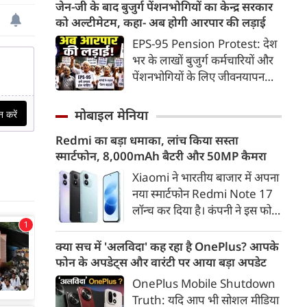
भू-राजनीति से लेकर कृत्रिम
जेन-जी के बाद बुजुर्ग पेंशनभोगियों का केन्द्र सरकार
निलंबित कर दिया। इससे पहले सीएम
बुद्धिमत्ता, जलवायु परिवर्तन से लेकर
को अल्टीमेटम, कहा- अब होगी आरपार की लड़ाई
डॉ. मोहन ने छिंदवाड़ा कलेक्टर
क्रिकेट तक हर विषय पर बहस कर
EPS-95 Pension Protest: देश
कार्यालय स्थित लोक सेवा केंद्र का
सकते हैं, तो उस जीव पर भी एक
भर के लाखों बुजुर्ग कर्मचारियों और
निरीक्षण कर व्यवस्थाओं का जायजा
गंभीर चर्चा बनती है जिसने किसी भी
पेंशनभोगियों के लिए जीवनयापन
लिया। उन्होंने कलेक्ट्रेट कार्यालय में
सभ्यता से पहले इंसान का साथ चुना
करना लगातार मुश्किल होता जा रहा
उद्यमियों-जनप्रतिनिधियों और
था। दुर्भाग्य यह है कि आज कुत्तों के
है। एम्प्लॉइज पेंशन स्कीम (EPS-95)
नागरिकों से संवाद कर क्षेत्र के
मोबाइल मेनिया
बारे में हमारी राय पशु-चिकित्सकों,
के तहत मिलने वाली बेहद कम पेंशन
विकास, औद्योगिक संभावनाओं एवं
व्यवहार वैज्ञानिकों या विशेषज्ञों से
Redmi का बड़ा धमाका, लांच किया सस्ता
से नाराज देश के सेवानिवृत्त कर्मचारी
प्रगति के विषयों पर विस्तृत चर्चा की।
कम... और व्हाट्सऐप यूनिवर्सिटी से
स्मार्टफोन, 8,000mAh बैटरी और 50MP कैमरा
अब आर-पार की लड़ाई के मूड में हैं।
उन्होंने जनता की समस्याओं का तुरंत
ज़्यादा बनती है।
निराकरण भी किया।
Xiaomi ने भारतीय बाजार में अपना
नया स्मार्टफोन Redmi Note 17
लॉन्च कर दिया है। कंपनी ने इस फोन
को TrueColour AMOLED
डिस्प्ले, 8,000mAh की बड़ी बैटरी
क्या सच में 'अलविदा' कह रहा है OnePlus? आपके
और Qualcomm Snapdragon
फोन के अपडेट्स और वारंटी पर आया बड़ा अपडेट
चिपसेट के साथ पेश किया है। फोन में
OnePlus Mobile Shutdown
50MP का मेन कैमरा दिया गया है।
Truth: यदि आप भी सोशल मीडिया