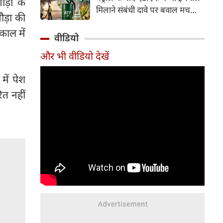
ौड़ा के
इसके अलावा Redmi Note 17 में
मिलाने संबंधी दावे पर बवाल मच
Corning Gorilla Glass 7i
ड़ा की
गया। मोदी सरकार में मंत्री राम मोहन
प्रोटेक्शन, IP65 रेटिंग और मजबूत
ाल में
नायडू किंजरापु ने इसका खंडन करते
वीडियो
चेसिस जैसे फीचर्स मिलते हैं।
हुए कहा कि सरकार की एटीएफ में
और भी वीडियो देखें
इथेनॉल मिलाने की कोई योजना नहीं
है।
में पेश
ित नहीं