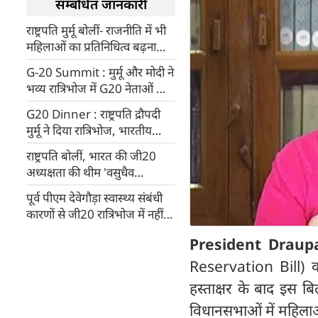
सम्बंधित जानकारी
राष्ट्रपति मुर्मू बोलीं- राजनीति में भी
महिलाओं का प्रतिनिधित्व बढ़ना
चाहिए...
G-20 Summit : मुर्मू और मोदी ने
भव्य रात्रिभोज में G20 नेताओं का
किया स्वागत, परोसे गए मोटे अनाज
G20 Dinner : राष्ट्रपति द्रौपदी
से तैयार व्यंजन
मुर्मू ने दिया रात्रिभोज, भारतीय
वेशभूषा में नजर आईं जापान की
राष्ट्रपति बोलीं, भारत की जी20
फर्स्ट लेडी युको किशिदा
अध्यक्षता की थीम 'वसुधैव
कुटुम्बकम्' समावेशी विकास का
पूर्व पीएम देवेगौड़ा स्वास्थ्य संबंधी
वैश्विक खाका
कारणों से जी20 रात्रिभोज में नहीं
होंगे शामिल, ममता होंगी शामिल
President Drau
Reservation Bill) को राष
हस्ताक्षर के बाद इस 
विधानसभाओं में महिलाओ