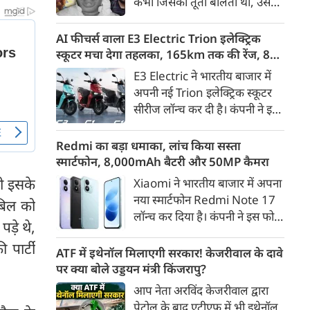
कभी जिसकी तूती बोलती थी, उस
गैरकानूनी जानकारी हटाने की
पूर्व सांसद और माफिया अतीक
समयसीमा 36 घंटे से घटाकर 3 घंटे
अहमद के कुनबे पर कानून और
AI फीचर्स वाला E3 Electric Trion इलेक्ट्रिक
कर दी गई है।
किस्मत की दोहरी मार पड़ रही है।
स्कूटर मचा देगा तहलका, 165km तक की रेंज, 8
जिस झांसी जिले में अप्रैल 2023 में
साल की बैटरी वारंटी, कीमत जानेंगे तो हो जाएंगे
E3 Electric ने भारतीय बाजार में
अतीक के एनकाउंटर में मारे गए बेटे
हैरान
अपनी नई Trion इलेक्ट्रिक स्कूटर
असद की सांसें थमी थीं, उसी झांसी में
सीरीज लॉन्च कर दी है। कंपनी ने इसे
अब उसके छोटे बेटे अबान की भीषण
तीन वेरिएंट C1, C1x और C2 में
सड़क दुर्घटना में जान चली गई है।
पेश किया है। Trion की शुरुआती
Redmi का बड़ा धमाका, लांच किया सस्ता
कीमत 99,999 रुपए (एक्स-शोरूम,
स्मार्टफोन, 8,000mAh बैटरी और 50MP कैमरा
बेंगलुरु) रखी गई है। फिलहाल इसकी
ी इसके
Xiaomi ने भारतीय बाजार में अपना
बुकिंग बेंगलुरु के ग्राहकों के लिए
नया स्मार्टफोन Redmi Note 17
बिल को
कंपनी की आधिकारिक वेबसाइट के
लॉन्च कर दिया है। कंपनी ने इस फोन
जरिए शुरू की गई है। आने वाले समय
ड़े थे,
को TrueColour AMOLED
में इसे दूसरे शहरों में भी उपलब्ध
 पार्टी
डिस्प्ले, 8,000mAh की बड़ी बैटरी
ATF में इथेनॉल मिलाएगी सरकार! केजरीवाल के दावे
कराया जाएगा।
और Qualcomm Snapdragon
पर क्या बोले उड्डयन मंत्री किंजरापु?
चिपसेट के साथ पेश किया है। फोन में
आप नेता अरविंद केजरीवाल द्वारा
50MP का मेन कैमरा दिया गया है।
पेट्रोल के बाद एटीएफ में भी इथेनॉल