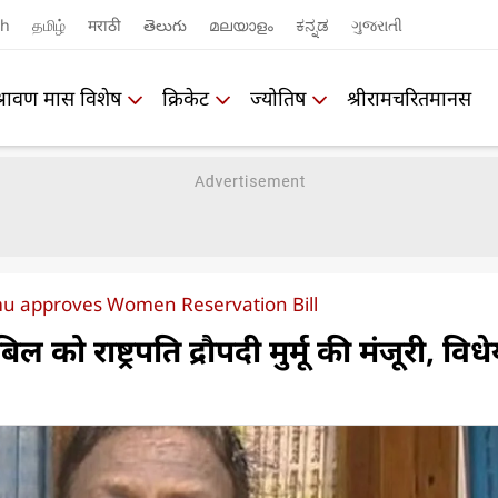
sh
தமிழ்
मराठी
తెలుగు
മലയാളം
ಕನ್ನಡ
ગુજરાતી
श्रावण मास विशेष
क्रिकेट
ज्योतिष
श्रीरामचरितमानस
u approves Women Reservation Bill
को राष्ट्रपति द्रौपदी मुर्मू की मंजूरी, वि