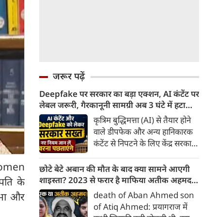
जरूर पढ़ें
Deepfake पर सरकार का बड़ा एक्शन, AI कंटेंट पर
लेबल जरूरी, गैरकानूनी सामग्री अब 3 घंटे में हटानी
होगी, नए नियम जान लें वरना पछताएंगे
कृत्रिम बुद्धिमत्ता (AI) से तैयार होने
वाले डीपफेक और अन्य हानिकारक
कंटेंट से निपटने के लिए केंद्र सरकार
ने नियामक व्यवस्था को और सख्त
Women
किया है। सरकार ने AI से तैयार कंटेंट
छोटे बेटे अबान की मौत के बाद क्या सामने आएगी
पर स्पष्ट लेबल और पहचान योग्य
शाइस्ता? 2023 से फरार है माफिया अतीक अहमद
रपति के
मेटाडेटा उपलब्ध कराना अनिवार्य
की पत्नी
death of Aban Ahmed son
सभा और
किया है। साथ ही, सरकारी या
of Atiq Ahmed: प्रयागराज में
न्यायालय के आदेश के आधार पर