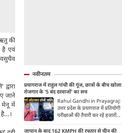
 ऋतु की
 है एवं
वसुधैव
नवीनतम
प्रयागराज में राहुल गांधी की गूंज, छात्रों के बीच खोला
 द्वारा
रोजगार के '5 बंद दरवाजों' का सच
ाए जाने
Rahul Gandhi in Prayagraj:
ेनू में
उत्तर प्रदेश के प्रयागराज में प्रतियोगी
है...।
परीक्षाओं की तैयारी कर रहे हजारों
युवाओं और छात्रों के बीच पहुंचे
कांग्रेस नेता राहुल गांधी ने केंद्र की
जापान के बाद 162 KMPH की रफ्तार से चीन की
का’ दही