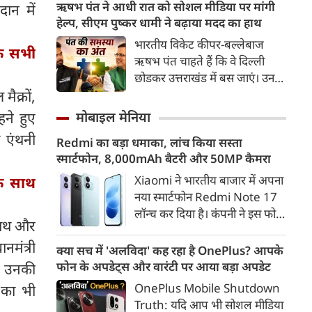
बरसाए। गोरक्षपीठाधीश्वर के साथ
ऋषभ पंत ने आधी रात को सोशल मीडिया पर मांगी
दान में
झेलती रहीं।
रामायण सीरियल में भगवान राम की
हेल्‍प, सीएम पुष्‍कर धामी ने बढ़ाया मदद का हाथ
भूमिका निभाने वाले मेरठ के सांसद
भारतीय विकेट कीपर-बल्लेबाज
के सभी
अरुण गोविल समेत सभी
ऋषभ पंत चाहते हैं कि वे दिल्‍ली
जनप्रतिनिधियों ने आस्था को सम्मान
छोडकर उत्तराखंड में बस जाएं। उनका
देते हुए शिवभक्त कांवड़ यात्रियों पर
कहना है कि उनका बचपन उत्तराखंड
मैक्रों,
गुलाब की पंखुड़ियां बरसाईं।
में बीत है, उससे उनकी यादें जुडी हैं।
मोबाइल मेनिया
हने हुए
इसलिए घर लौटना चाहता हूं, लेकिन
ी एंथनी
Redmi का बड़ा धमाका, लांच किया सस्ता
मनचाही जमीन नहीं मिल रही है। कुछ
स्मार्टफोन, 8,000mAh बैटरी और 50MP कैमरा
इस इच्‍छा के साथ ऋषभ पंत ने आधी
रात को पोस्‍ट लिखी।
Xiaomi ने भारतीय बाजार में अपना
के साथ
नया स्मार्टफोन Redmi Note 17
लॉन्च कर दिया है। कंपनी ने इस फोन
्नाथ और
को TrueColour AMOLED
नमंत्री
डिस्प्ले, 8,000mAh की बड़ी बैटरी
क्या सच में 'अलविदा' कह रहा है OnePlus? आपके
और Qualcomm Snapdragon
फोन के अपडेट्स और वारंटी पर आया बड़ा अपडेट
और उनकी
चिपसेट के साथ पेश किया है। फोन में
OnePlus Mobile Shutdown
व का भी
50MP का मेन कैमरा दिया गया है।
Truth: यदि आप भी सोशल मीडिया