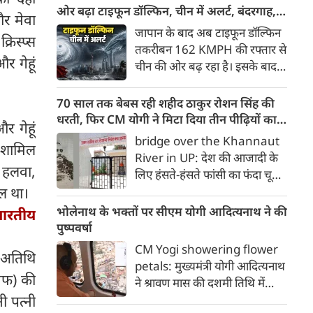
मोदी सरकार पर तीखा प्रहार किया है।
ओर बढ़ा टाइफून डॉल्फिन, चीन में अलर्ट, बंदरगाह,
और मेवा
'छात्रों की गूंज' कार्यक्रम के दौरान
स्कूल बंद, उड़ानें रद्द
जापान के बाद अब टाइफून डॉल्फिन
्रिस्प्स
भारी बारिश और जलभराव के बीच
तकरीबन 162 KMPH की रफ्तार से
उमड़े युवाओं के हुजूम को संबोधित
 गेहूं
चीन की ओर बढ़ रहा है। इसके बाद
करते हुए राहुल गांधी ने कहा कि देश
नागरिकों में दहशत है। इसके चलते
में युवाओं के रोजगार के सभी 5
चीन में अलर्ट जारी किया गया है। वहां
70 साल तक बेबस रही शहीद ठाकुर रोशन सिंह की
प्रमुख रास्ते बंद कर दिए गए हैं।
के बंदरगाह बंद कर दिए गए हैं। स्‍कूल
धरती, फिर CM योगी ने मिटा दिया तीन पीढ़ियों का
र गेहूं
की छुट्टियां घोषित की गई हैं, जबकि
दर्द
bridge over the Khannaut
) शामिल
उड़ानें रद्द कर दी गई हैं। बता दें कि
River in UP: देश की आजादी के
कई लोग इस तूफान से हताहत हुए हैं।
ा हलवा,
लिए हंसते-हंसते फांसी का फंदा चूमने
वाले अमर शहीद क्रांतिकारी ठाकुर
िल था।
रोशन सिंह की जन्मभूमि आजाद
भोलेनाथ के भक्तों पर सीएम योगी आदित्यनाथ ने की
 भारतीय
भारत में भी दशकों तक विकास की
पुष्पवर्षा
मुख्यधारा से कटे रहने का दर्द सहती
CM Yogi showering flower
0 अतिथि
रही। जिस गांव की मिट्टी ने देश को
petals: मुख्यमंत्री योगी आदित्यनाथ
ऐसा वीर सपूत दिया, उसी गांव की
मएफ) की
ने श्रावण मास की दशमी तिथि में
तीन पीढ़ियां हर साल बारिश के मौसम
भोलेबाबा के भक्तों पर श्रद्धा के पुष्प
ी पत्नी
में दुनिया से कट जाने की मजबूरी