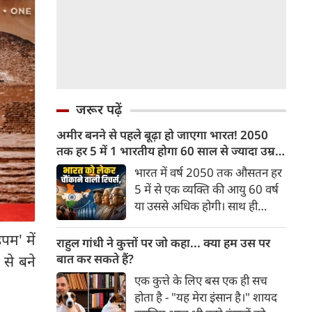
जरूर पढ़ें
अमीर बनने से पहले बूढ़ा हो जाएगा भारत! 2050
तक हर 5 में 1 भारतीय होगा 60 साल से ज्यादा उम्र
का
भारत में वर्ष 2050 तक औसतन हर
5 में से एक व्यक्ति की आयु 60 वर्ष
या उससे अधिक होगी। साथ ही
लगभग 10 में से 7 बुजुर्ग ग्रामीण
डपम' में
भारत में रहेंगे। ‘ट्रांसफॉर्म रूरल
राहुल गांधी ने कुत्तों पर जो कहा... क्या हम उस पर
इंडिया’ (टीआरआई) की रिचर्स के
बात कर सकते हैं?
से बने
अनुसार भारत विकसित देशों के
एक कुत्ते के लिए बस एक ही सच
विपरीत समृद्ध बनने से पहले ही वृद्ध
होता है - "यह मेरा इंसान है।" शायद
होती आबादी वाले देश की श्रेणी में