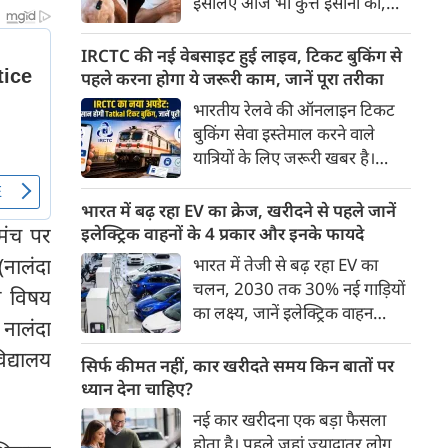
इसलिए आज भी कुत्ते इंसानों को,
पहुंच रहा है।
इंसानों से बेहतर समझते हैं। जब हम
भू-राजनीति से लेकर कृत्रिम
IRCTC की नई वेबसाइट हुई लाइव, टिकट बुकिंग से
बुद्धिमत्ता, जलवायु परिवर्तन से लेकर
पहले करना होगा ये जरूरी काम, जानें पूरा तरीका
क्रिकेट तक हर विषय पर बहस कर
भारतीय रेलवे की ऑनलाइन टिकट
सकते हैं, तो उस जीव पर भी एक
बुकिंग सेवा इस्तेमाल करने वाले
गंभीर चर्चा बनती है जिसने किसी भी
यात्रियों के लिए जरूरी खबर है।
सभ्यता से पहले इंसान का साथ चुना
IRCTC ने अपनी नई टिकट बुकिंग
था। दुर्भाग्य यह है कि आज कुत्तों के
वेबसाइट का बीटा वर्जन लॉन्च कर
भारत में बढ़ रहा EV का क्रेज, खरीदने से पहले जानें
बारे में हमारी राय पशु-चिकित्सकों,
दिया है। करीब 24 साल पुराने
क मंच पर
इलेक्ट्रिक वाहनों के 4 प्रकार और इनके फायदे
व्यवहार वैज्ञानिकों या विशेषज्ञों से
इंटरफेस के बाद वेबसाइट को नए
नालंदा
भारत में तेजी से बढ़ रहा EV का
कम... और व्हाट्सऐप यूनिवर्सिटी से
डिजाइन और कई नए फीचर्स के साथ
चलन, 2030 तक 30% नई गाड़ियों
ज़्यादा बनती है।
ा विषय
अपडेट किया गया है।
का लक्ष्य, जानें इलेक्ट्रिक वाहन
नालंदा
कितने प्रकार के होते हैं और क्या है
िद्यालय
200 अरब रुपए का मौका
सिर्फ कीमत नहीं, कार खरीदते समय किन बातों पर
ध्यान देना चाहिए?
नई कार खरीदना एक बड़ा फैसला
होता है। पहले जहां ज़्यादातर लोग