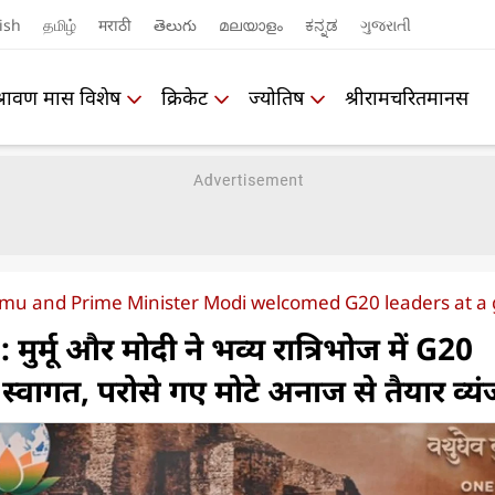
ish
தமிழ்
मराठी
తెలుగు
മലയാളം
ಕನ್ನಡ
ગુજરાતી
श्रावण मास विशेष
क्रिकेट
ज्योतिष
श्रीरामचरितमानस
mu and Prime Minister Modi welcomed G20 leaders at a 
र्मू और मोदी ने भव्य रात्रिभोज में G20
स्वागत, परोसे गए मोटे अनाज से तैयार व्य