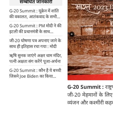
सम्बंधित जानकारी
G-20 Summit : यूक्रेन में शांति
की वकालत, आतंकवाद के सभी
रूपों की निंदा, G-20 Summit के
G-20 Summit : PM मोदी ने की
पहले दिन की ये बातें रहीं खास...
इटली की प्रधानमंत्री के साथ
द्विपक्षीय वार्ता
जी-20 घोषणा पत्र अपनाए जाने के
साथ ही इतिहास रचा गया : मोदी
ॠषि सुनक जाएंगे अक्षर धाम मंदिर,
पत्‍नी अक्षता संग करेंगे पूजा-अर्चना
G-20 Summit : कौन है ये बच्ची
जिसने Joe Biden का किया
स्‍वागत, तस्‍वीर हो रही वायरल
G-20 Summit :
राष्
जी-20 मेहमानों के लि
व्यंजन और कश्मीरी कहव