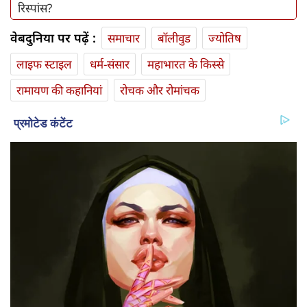
रिस्पांस?
वेबदुनिया पर पढ़ें :
समाचार
बॉलीवुड
ज्योतिष
लाइफ स्‍टाइल
धर्म-संसार
महाभारत के किस्से
रामायण की कहानियां
रोचक और रोमांचक