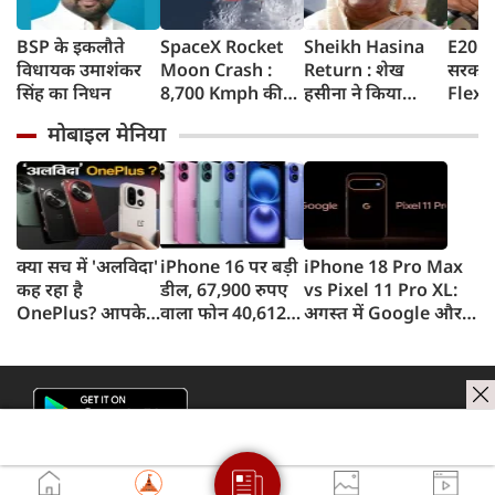
BSP के इकलौते
SpaceX Rocket
Sheikh Hasina
E20 Pe
विधायक उमाशंकर
Moon Crash :
Return : शेख
सरकार 
सिंह का निधन
8,700 Kmph की
हसीना ने किया
Flex-F
रफ्तार से चांद से
ऐलान- दिसंबर में
लिए न
मोबाइल मेनिया
टकराया SpaceX
बांग्लादेश लौटूंगी,
सरकार 
रॉकेट का हिस्सा,
बोलीं- गिरफ्तारी या
अपडेट
वैज्ञानिकों ने
मौत का भी डर नहीं,
टेलीस्कोप से रखी
भारत ने कार्यक्रम से
नजर, देखें Video
क्यों बनाई दूरी
क्या सच में 'अलविदा'
iPhone 16 पर बड़ी
iPhone 18 Pro Max
कह रहा है
डील, 67,900 रुपए
vs Pixel 11 Pro XL:
OnePlus? आपके
वाला फोन 40,612
अगस्त में Google और
फोन के अपडेट्स और
रुपए में खरीदने का
सितंबर में Apple की
वारंटी पर आया बड़ा
मौका, ऐसे मिलेगा
टक्कर, जानें कौन होगा
अपडेट
डिस्काउंट
सबसे दमदार?