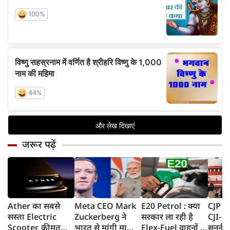
जरूर पढ़ें
Ather का सबसे
Meta CEO Mark
E20 Petrol : क्या
CJP प्र
सस्ता Electric
Zuckerberg ने
सरकार ला रही है
CJI- य
Scooter, कीमत
भारत से मांगी माफी,
Flex-Fuel वाहनों के
सुननी 