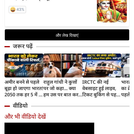
जरूर पढ़ें
अमीर बनने से पहले
राहुल गांधी ने कुत्तों
IRCTC की नई
भारत म
बूढ़ा हो जाएगा भारत!
पर जो कहा... क्या
वेबसाइट हुई लाइव,
का क्रे
2050 तक हर 5 में 1
हम उस पर बात कर
टिकट बुकिंग से पहले
पहले जा
भारतीय होगा 60
सकते हैं?
करना होगा ये जरूरी
वाहनों 
वीडियो
साल से ज्यादा उम्र का
काम, जानें पूरा
और इन
तरीका
और भी वीडियो देखें