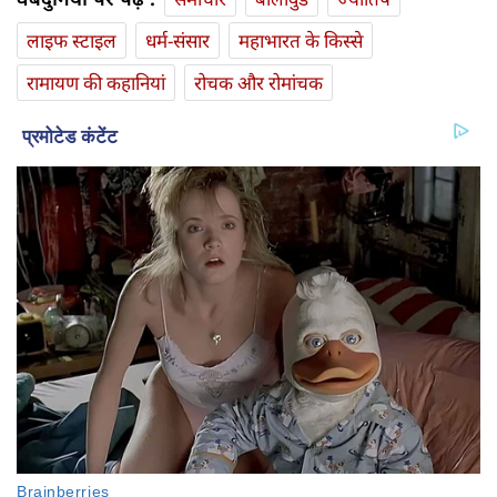
लाइफ स्‍टाइल
धर्म-संसार
महाभारत के किस्से
रामायण की कहानियां
रोचक और रोमांचक