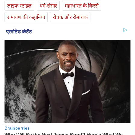
लाइफ स्‍टाइल
धर्म-संसार
महाभारत के किस्से
रामायण की कहानियां
रोचक और रोमांचक