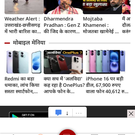
Weather Alert :
Dharmendra
Mojtaba
मैं आज
उत्तराखंड-छत्तीसगढ़
Pradhan : Gen Z
Khamenei :
दौलत 
में भारी बारिश का
की जिद के कारण
मोजतबा खामेनेई की
करुंगा, 
ऑरेंज अलर्ट, दिल्ली
झेलनी पड़ी परेशानी,
किसी भी पल हो
फंसे हैं
मोबाइल मेनिया
में हल्की बारिश, जानें
ताकत को नहीं किया
सकती है मौत,
रील नशा
IMD का ताजा
जा सकता
इजराइली मीडिया के
गूंज में
अपडेट
नजरअंदाज, बोले पूर्व
दावे के बीच सामने
गांधी
शिक्षा मंत्री धर्मेंद्र
आया वीडियो, कैसी है
प्रधान
ईरान के सुप्रीम लीडर
की हालत
Redmi का बड़ा
क्या सच में 'अलविदा'
iPhone 16 पर बड़ी
धमाका, लांच किया
कह रहा है OnePlus?
डील, 67,900 रुपए
सस्ता स्मार्टफोन,
आपके फोन के
वाला फोन 40,612 रुपए
8,000mAh बैटरी
अपडेट्स और वारंटी पर
में खरीदने का मौका, ऐसे
और 50MP कैमरा
आया बड़ा अपडेट
मिलेगा डिस्काउंट