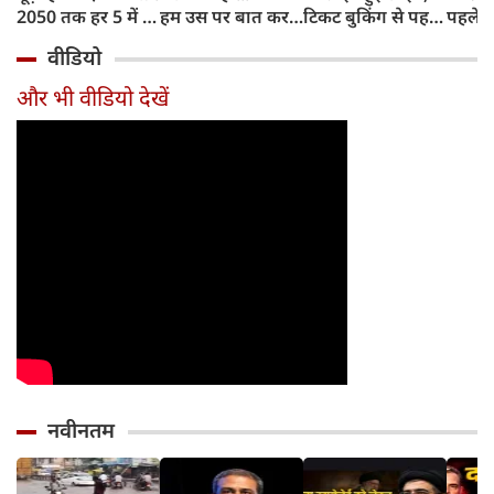
2050 तक हर 5 में 1
हम उस पर बात कर
टिकट बुकिंग से पहले
पहले जा
भारतीय होगा 60
सकते हैं?
करना होगा ये जरूरी
वाहनों 
वीडियो
साल से ज्यादा उम्र का
काम, जानें पूरा
और इन
तरीका
और भी वीडियो देखें
नवीनतम