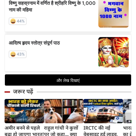
जरूर पढ़ें
अमीर बनने से पहले
राहुल गांधी ने कुत्तों
IRCTC की नई
भारत म
बूढ़ा हो जाएगा भारत!
पर जो कहा... क्या
वेबसाइट हुई लाइव,
का क्रे