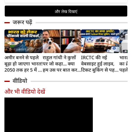
जरूर पढ़ें
अमीर बनने से पहले
राहुल गांधी ने कुत्तों
IRCTC की नई
भारत म
बूढ़ा हो जाएगा भारत!
पर जो कहा... क्या
वेबसाइट हुई लाइव,
का क्रे
2050 तक हर 5 में 1
हम उस पर बात कर
टिकट बुकिंग से पहले
पहले जा
भारतीय होगा 60
सकते हैं?
करना होगा ये जरूरी
वाहनों 
वीडियो
साल से ज्यादा उम्र का
काम, जानें पूरा
और इन
तरीका
और भी वीडियो देखें