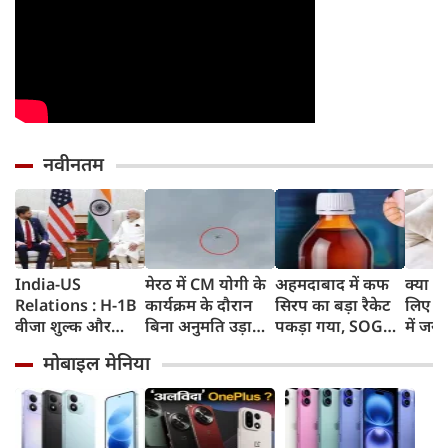
नवीनतम
India-US
मेरठ में CM योगी के
अहमदाबाद में कफ
क्या स्
Relations : H-1B
कार्यक्रम के दौरान
सिरप का बड़ा रैकेट
लिए 8 
वीजा शुल्क और
बिना अनुमति उड़ाया
पकड़ा गया, SOG
में जरू
इमिग्रेशन नीति के
ड्रोन, पुलिस ने युवक
क्राइम ब्रांच ने 60
मोबाइल मेनिया
अलावा PM मोदी ने
को किया गिरफ्तार
रुपए लाख का माल
अमेरिकी उपराष्ट्रपति
जब्त किया
जेडी वेंस किन मुद्दों पर
की चर्चा