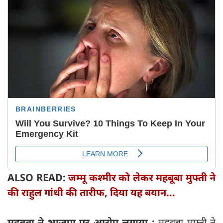
ALSO READ:
जम्मू कश्मीर को लेकर महबूबा मुफ्ती ने
की राहुल गांधी की तारीफ, दिया यह बयान...
महबूबा ने भाजपा पर आरोप लगाया :
महबूबा मुफ्ती ने