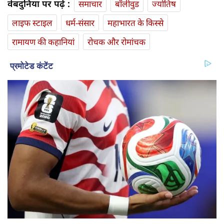
वेबदुनिया पर पढ़ें :
समाचार
बॉलीवुड
ज्योतिष
लाइफ स्‍टाइल
धर्म-संसार
महाभारत के किस्से
रामायण की कहानियां
रोचक और रोमांचक