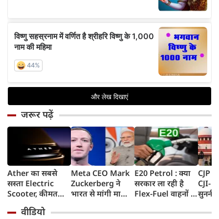
जरूर पढ़ें
Ather का सबसे
Meta CEO Mark
E20 Petrol : क्या
CJP प्र
सस्ता Electric
Zuckerberg ने
सरकार ला रही है
CJI- य
Scooter, कीमत
भारत से मांगी माफी,
Flex-Fuel वाहनों के
सुननी 
सुनकर रह जाएंगे
5-6 घंटे तक
लिए नई पॉलिसी?
का जवा
वीडियो
हैरान, 120Km
Facebook से हटाया
सरकार ने दिया बड़ा
हो सक