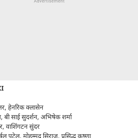
XI
र, हेनरिक क्लासेन
बी साई सुदर्शन, अभिषेक शर्मा
र, वाशिंगटन सुंदर
षल पटेल, मोहम्मद सिराज, प्रसिद्ध कृष्णा