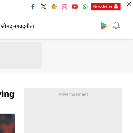
Newsletter
श्रीमद्‍भगवद्‍गीता
aying