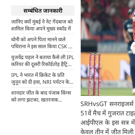
सम्बंधित जानकारी
जानिए क्यों मुंबई ने नेट गेंदबाज को
शामिल किया अपने मुख्य स्कॉड में
धोनी को अपने पिता मानने वाले
पथिराना ने इस साल किया CSK का
भारी नुकसान, 'बेबी मलिंगा' मिला
युजवेंद्र चहल ने बताया कैसे ली IPL
था नाम
करियर की दूसरी रिकॉर्डतोड़ हैट्रिक
(Video)
IPL ने भारत में क्रिकेट के प्रति
जुनून को दी हवा, NRI पर्यटन के
आंकड़े बढ़े
शानदार जीत के बाद पंजाब किंग्स
को लगा झटका, खतरनाक
SRHvsGT सनराइजर्स है
ऑलराउंडर हुआ टीम से बाहर
51वें मैच में गुजरात टा
आईपीएल के इस सत्र में
केवल तीन में जीत मिली ह