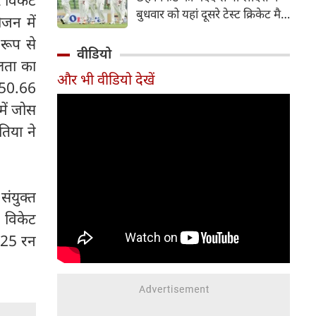
हिस्सा रहे माधव तिवारी इस समय
बुधवार को यहां दूसरे टेस्ट क्रिकेट मैच
जन में
मध्य प्रदेश के सबसे चर्चित युवा
में पाकिस्तान को 78 रन से हराकर
क्रिकेटरों में से एक हैं।
रूप से
श्रृंखला में 2-0 से क्लीन स्वीप किया।
वीडियो
लता का
पाकिस्तान की टीम 437 रन के लक्ष्य
और भी वीडियो देखें
का पीछा करते हुए 358 रन पर
े 50.66
आउट हो गई। बांग्लादेश ने पहला
ें जोस
टेस्ट मैच 104 रन से जीता था।
तिया ने
संयुक्त
2 विकेट
ं 25 रन