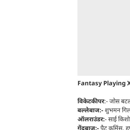
Fantasy Playing 
विकेटकीपर
:- जोस बटल
बल्लेबाज:-
शुभमन गिल, 
ऑलराउंडर:
- साई किशो
गेंदबाज:-
पैट कमिंस, हर्