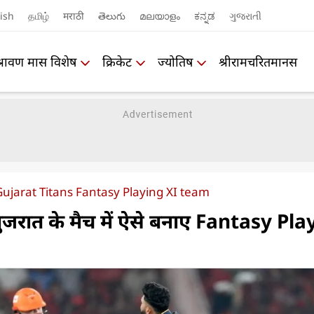
ish
தமிழ்
मराठी
తెలుగు
മലയാളം
ಕನ್ನಡ
ગુજરાતી
श्रावण मास विशेष
क्रिकेट
ज्योतिष
श्रीरामचरितमानस
ujarat Titans Fantasy Playing XI team
गुजरात के मैच में ऐसे बनाए Fantasy Pl