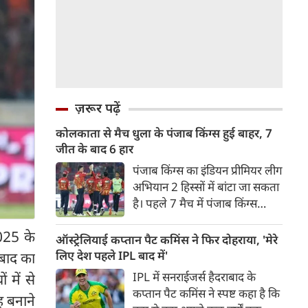
ज़रूर पढ़ें
कोलकाता से मैच धुला के पंजाब किंग्स हुई बाहर, 7
जीत के बाद 6 हार
पंजाब किंग्स का इंडियन प्रीमियर लीग
अभियान 2 हिस्सों में बांटा जा सकता
है। पहले 7 मैच में पंजाब किंग्स
अविजित रही अगले 6 मुकाबले में
025 के
उसे हार का सामना करना पड़ा इसके
ऑस्ट्रेलियाई कप्तान पैट कमिंस ने फिर दोहराया, 'मेरे
बाद अंतिम मैच वह जरूर जीती
लिए देश पहले IPL बाद में'
ाबाद का
लेकिन तब तक उसकी किस्मत
IPL में सनराईजर्स हैदराबाद के
 में से
लखनऊ के हाथ लिखी गई थी।
कप्तान पैट कमिंस ने स्पष्ट कहा है कि
ह बनाने