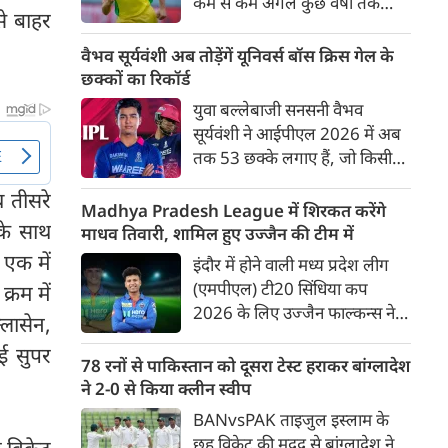
कम से कम अगले कुछ वर्षों तक
से बाहर
ऑस्ट्रेलियाई क्रिकेट उनकी पहली
प्राथमिकता होगी। यह बयान उस चर्चा
वैभव सूर्यवंशी अब तोड़ेंगें यूनिवर्स बॉस क्रिस गेल के
के बीच आया है, जिसमें कहा जा रहा
छक्कों का रिकॉर्ड
है कि ऑस्ट्रेलिया के कुछ बड़े खिलाड़ी
युवा बल्लेबाजी सनसनी वैभव
IPL से आगे बढ़कर अन्य फ्रेंचाइजी
सूर्यवंशी ने आईपीएल 2026 में अब
क्रिकेट खेलने के लिए राष्ट्रीय टीम से
तक 53 छक्के लगाए हैं, जो किसी
दूरी बना सकते हैं।
भी बल्लेबाज़ द्वारा किसी भी टी 20
थ तीसरे
टूर्नामेंट में दूसरे सबसे ज़्यादा हैं। सबसे
Madhya Pradesh League में शिरकत करेंगे
के साथ
ज़्यादा 59 छक्के क्रिस गेल ने
माधव तिवारी, शामिल हुए उज्जैन की टीम में
आईपीएल 2012 में लगाए थे।
 एक में
इंदौर में होने वाली मध्य प्रदेश लीग
सूर्यवंशी की नज़रें अब गेल के रिकॉर्ड
(एमपीएल) टी20 सिंधिया कप
्रम में
पर होंगी।
2026 के लिए उज्जैन फाल्कन्स ने
लासेन,
अपनी टीम की घोषणा कर दी है,
नई सुपर
जिसमें युवा ऑलराउंडर माधव तिवारी
78 रनों से पाकिस्तान को दूसरा टेस्ट हराकर बांग्लादेश
सबसे बड़े आकर्षण के रूप में
ने 2-0 से किया क्लीन स्वीप
उभरकर सामने आए हैं। इंडियन
BANvsPAK ताइजुल इस्लाम के
प्रीमियर लीग में दिल्ली कैपिटल्स का
छह विकेट की मदद से बांग्लादेश ने
ार विकेट