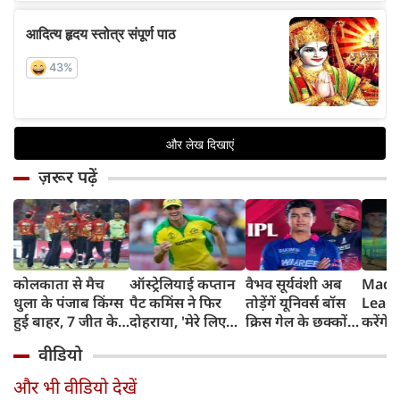
ज़रूर पढ़ें
कोलकाता से मैच
ऑस्ट्रेलियाई कप्तान
वैभव सूर्यवंशी अब
Madh
धुला के पंजाब किंग्स
पैट कमिंस ने फिर
तोड़ेंगें यूनिवर्स बॉस
Leagu
हुई बाहर, 7 जीत के
दोहराया, 'मेरे लिए
क्रिस गेल के छक्कों
करेंगे
बाद 6 हार
देश पहले IPL बाद में'
का रिकॉर्ड
शामिल 
वीडियो
टीम में
और भी वीडियो देखें