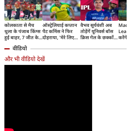
कोलकाता से मैच
ऑस्ट्रेलियाई कप्तान
वैभव सूर्यवंशी अब
Madh
धुला के पंजाब किंग्स
पैट कमिंस ने फिर
तोड़ेंगें यूनिवर्स बॉस
Leagu
हुई बाहर, 7 जीत के
दोहराया, 'मेरे लिए
क्रिस गेल के छक्कों
करेंगे
बाद 6 हार
देश पहले IPL बाद में'
का रिकॉर्ड
शामिल 
वीडियो
टीम में
और भी वीडियो देखें