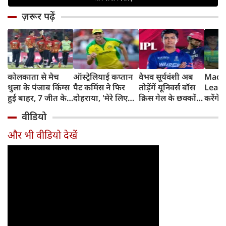
ज़रूर पढ़ें
कोलकाता से मैच
ऑस्ट्रेलियाई कप्तान
वैभव सूर्यवंशी अब
Madh
धुला के पंजाब किंग्स
पैट कमिंस ने फिर
तोड़ेंगें यूनिवर्स बॉस
Leagu
हुई बाहर, 7 जीत के
दोहराया, 'मेरे लिए
क्रिस गेल के छक्कों
करेंगे
बाद 6 हार
देश पहले IPL बाद में'
का रिकॉर्ड
शामिल 
वीडियो
टीम में
और भी वीडियो देखें