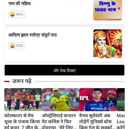
ज़रूर पढ़ें
कोलकाता से मैच
ऑस्ट्रेलियाई कप्तान
वैभव सूर्यवंशी अब
Madh
धुला के पंजाब किंग्स
पैट कमिंस ने फिर
तोड़ेंगें यूनिवर्स बॉस
Leagu
हुई बाहर, 7 जीत के
दोहराया, 'मेरे लिए
क्रिस गेल के छक्कों
करेंगे