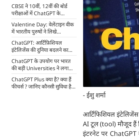
CBSE ने 10वीं, 12वीं की बोर्ड
परीक्षाओं में ChatGPT के
इस्तेमाल पर रोक लगाई
Valentine Day: वेलेंटाइन वीक
में भारतीय पुरुषों ने लिखे
ChatGPT की मदद से प्रेम पत्र
ChatGPT: आर्टिफ़िशियल
इंटेलिजेंस की दुनिया बदलने का
ख़्वाब देखने वाला शख़्स
ChatGPT के उपयोग पर भारत
की बड़ी Universities ने लगाया
बैन, जानिए क्यों उठाया कदम?
ChatGPT Plus क्या है? क्या हैं
फीचर्स ? जानिए कौनसी सुविधा है
मुफ्त
- ईशु शर्मा
आर्टिफिशियल इंटेलिजेंस
AI टूल (tool) मौजूद ह
इंटरनेट पर ChatGPT काफी