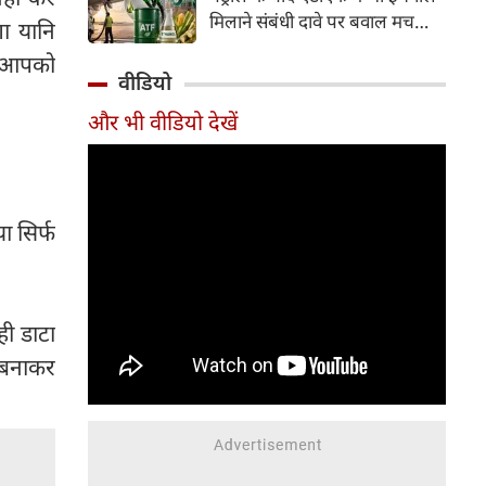
इसके अलावा Redmi Note 17 में
मिलाने संबंधी दावे पर बवाल मच
ा यानि
Corning Gorilla Glass 7i
गया। मोदी सरकार में मंत्री राम मोहन
प्रोटेक्शन, IP65 रेटिंग और मजबूत
c आपको
नायडू किंजरापु ने इसका खंडन करते
वीडियो
चेसिस जैसे फीचर्स मिलते हैं।
हुए कहा कि सरकार की एटीएफ में
और भी वीडियो देखें
इथेनॉल मिलाने की कोई योजना नहीं
है।
 सिर्फ
ी डाटा
 बनाकर