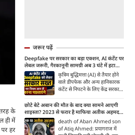
जरूर पढ़ें
Deepfake पर सरकार का बड़ा एक्शन, AI कंटेंट पर
लेबल जरूरी, गैरकानूनी सामग्री अब 3 घंटे में हटानी
होगी, नए नियम जान लें वरना पछताएंगे
कृत्रिम बुद्धिमत्ता (AI) से तैयार होने
वाले डीपफेक और अन्य हानिकारक
कंटेंट से निपटने के लिए केंद्र सरकार
ने नियामक व्यवस्था को और सख्त
किया है। सरकार ने AI से तैयार कंटेंट
छोटे बेटे अबान की मौत के बाद क्या सामने आएगी
 तरह के
पर स्पष्ट लेबल और पहचान योग्य
शाइस्ता? 2023 से फरार है माफिया अतीक अहमद
मेटाडेटा उपलब्ध कराना अनिवार्य
की पत्नी
 ही में
death of Aban Ahmed son
किया है। साथ ही, सरकारी या
of Atiq Ahmed: प्रयागराज में
, पर हर
न्यायालय के आदेश के आधार पर