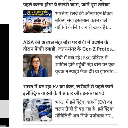
के तहत मिलने वाली बेहद कम पेंशन
पहले करना होगा ये जरूरी काम, जानें पूरा तरीका
से नाराज देश के सेवानिवृत्त कर्मचारी
भारतीय रेलवे की ऑनलाइन टिकट
अब आर-पार की लड़ाई के मूड में हैं।
बुकिंग सेवा इस्तेमाल करने वाले
यात्रियों के लिए जरूरी खबर है।
IRCTC ने अपनी नई टिकट बुकिंग
वेबसाइट का बीटा वर्जन लॉन्च कर
AISA की अध्यक्ष नेहा बोरा पर रांची में प्रदर्शन के
दिया है। करीब 24 साल पुराने
दौरान फेंकी स्याही, जंतर-मंतर के Gen Z Protest
इंटरफेस के बाद वेबसाइट को नए
से आई थी चर्चा में
रांची में चल रहे JPSC प्रोटेस्ट में
डिजाइन और कई नए फीचर्स के साथ
शामिल होने पहुंचीं नेहा बोरा पर एक
अपडेट किया गया है।
युवक ने स्याही फेंक दी। वो झारखंड में
चल रहे प्रदर्शन को समर्थन देने पहुंची
थी। घटना के बाद नेहा बोरा ने कहा
भारत में बढ़ रहा EV का क्रेज, खरीदने से पहले जानें
कि इसका पता लगाना जरूरी है कि ये
इलेक्ट्रिक वाहनों के 4 प्रकार और इनके फायदे
कौन सी ताकतें हैं।
भारत में इलेक्ट्रिक वाहनों (EV) का
चलन तेजी से बढ़ रहा है। इलेक्ट्रिक
मोबिलिटी अब सिर्फ पर्यावरण संरक्षण
तक सीमित नहीं है, बल्कि यह देश की