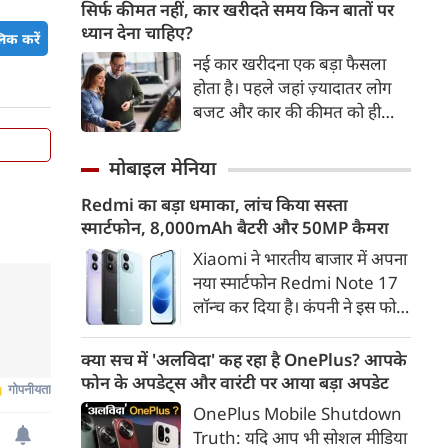
ऊर्जा सुरक्षा, आर्थिक विकास और
सिर्फ कीमत नहीं, कार खरीदते समय किन बातों पर
टिकाऊ परिवहन व्यवस्था का अहम
ध्यान देना चाहिए?
िक करें
हिस्सा बनती जा रही है। 2016 के
नई कार खरीदना एक बड़ा फैसला
बाद से भारत में इलेक्ट्रिक वाहनों की
होता है। पहले जहां ज़्यादातर लोग
बिक्री में करीब 46 गुना बढ़ोतरी हुई
बजट और कार की कीमत को ही
है। वहीं, EV से जुड़े निर्यात का मूल्य
सबसे अहम मानते थे, वहीं आज
2020 में 12 लाख अमेरिकी डॉलर से
खरीदार कई दूसरे पहलुओं पर भी
मोबाइल मेनिया
बढ़कर 2024 में 8.4 करोड़
ध्यान देते हैं। आइए जानते हैं कि कार
अमेरिकी डॉलर हो गया।
Redmi का बड़ा धमाका, लांच किया सस्ता
खरीदते समय किन बातों पर ध्यान
स्मार्टफोन, 8,000mAh बैटरी और 50MP कैमरा
देना चाहिए।
Xiaomi ने भारतीय बाजार में अपना
नया स्मार्टफोन Redmi Note 17
लॉन्च कर दिया है। कंपनी ने इस फोन
को TrueColour AMOLED
डिस्प्ले, 8,000mAh की बड़ी बैटरी
क्या सच में 'अलविदा' कह रहा है OnePlus? आपके
और Qualcomm Snapdragon
फोन के अपडेट्स और वारंटी पर आया बड़ा अपडेट
चिपसेट के साथ पेश किया है। फोन में
OnePlus Mobile Shutdown
50MP का मेन कैमरा दिया गया है।
Truth: यदि आप भी सोशल मीडिया