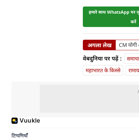
हमारे साथ WhatsApp पर जुड
करें
अगला लेख
CM योगी आ
वेबदुनिया पर पढ़ें :
समाच
महाभारत के किस्से
रामा