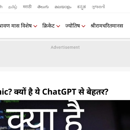
sh
தமிழ்
मराठी
తెలుగు
മലയാളം
ಕನ್ನಡ
ગુજરાતી
श्रावण मास विशेष
क्रिकेट
ज्योतिष
श्रीरामचरितमानस
ic? क्यों है ये ChatGPT से बेहतर?