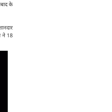
ाबाद के
 शानदार
न ने 18