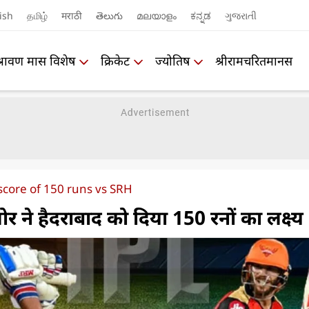
ish
தமிழ்
मराठी
తెలుగు
മലയാളം
ಕನ್ನಡ
ગુજરાતી
श्रावण मास विशेष
क्रिकेट
ज्योतिष
श्रीरामचरितमानस
score of 150 runs vs SRH
र ने हैदराबाद को दिया 150 रनों का लक्ष्य