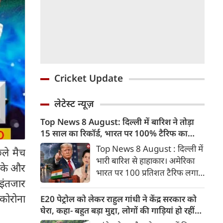
Cricket Update
लेटेस्ट न्यूज़
Top News 8 August: दिल्ली में बारिश ने तोड़ा
15 साल का रिकॉर्ड, भारत पर 100% टैरिफ का
खतरा; Gen Z पर कंगना का यू-टर्न
Top News 8 August : दिल्ली में
ले मैच
भारी बारिश से हाहाकार। अमेरिका
सके और
भारत पर 100 प्रतिशत टैरिफ लगाने
इंतजार
की तैयारी कर रहा है। बीजेपी सांसद
कंगना रनौत ने Gen Z को भारत की
कोरोना
E20 पेट्रोल को लेकर राहुल गांधी ने केंद्र सरकार को
‘सबसे बड़ी ताकत’ बताया है।
घेरा, कहा- बहुत बड़ा मुद्दा, लोगों की गाड़ियां हो रहीं
प्रयागराज में युवाओं से बात करेंगे
खराब, BJP ने बताया खराब पटकथा