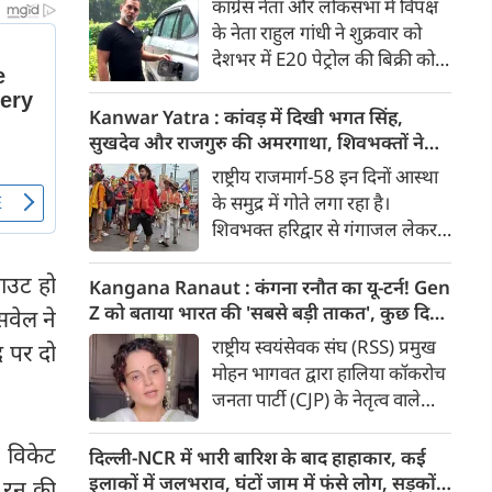
कांग्रेस नेता और लोकसभा में विपक्ष
राहुल गांधी। बुजुर्ग पेंशनभोगियों का
के नेता राहुल गांधी ने शुक्रवार को
केन्द्र सरकार को अल्टीमेटम। 8
देशभर में E20 पेट्रोल की बिक्री को
अगस्त की बड़ी खबरें :
लेकर केंद्र सरकार पर हमला तेज कर
दिया। उन्होंने E20 को ‘बहुत बड़ा
Kanwar Yatra : कांवड़ में दिखी भगत सिंह,
मुद्दा’ बताते हुए आरोप लगाया कि
सुखदेव और राजगुरु की अमरगाथा, शिवभक्तों ने
इसके इस्तेमाल से वाहनों को नुकसान
अनोखे अंदाज में दी श्रद्धांजलि
राष्ट्रीय राजमार्ग-58 इन दिनों आस्था
हो रहा है और इसका आर्थिक बोझ
के समुद्र में गोते लगा रहा है।
आम उपभोक्ताओं पर पड़ रहा है।
शिवभक्त हरिद्वार से गंगाजल लेकर
अपने-अपने गंतव्य की तरफ बढ़ रहे
है। लाखों शिवभक्तों के बीच रंग-
आउट हो
Kangana Ranaut : कंगना रनौत का यू-टर्न! Gen
बिरंगी और आकर्षक कांवड़ें हर किसी
Z को बताया भारत की 'सबसे बड़ी ताकत', कुछ दिन
सवेल ने
का ध्यान बरबस अपनी ओर खींच रही
पहले प्रदर्शनकारियों को कहा था 'जेनरेशन गटर'
राष्ट्रीय स्वयंसेवक संघ (RSS) प्रमुख
 पर दो
हैं। लेकिन ऐसे में जब शिव चौक से
मोहन भागवत द्वारा हालिया कॉकरोच
एक गुजरी कांवड़ ने लोगों के दिलों को
जनता पार्टी (CJP) के नेतृत्व वाले
गहराई तक छू लिया। यह केवल
प्रदर्शनों में Gen Z की भूमिका को
कांवड़ नहीं थी, बल्कि देश की
समर्थन दिए जाने के एक दिन बाद
ा विकेट
दिल्ली-NCR में भारी बारिश के बाद हाहाकार, कई
आजादी के अमर सेनानियों को
बीजेपी सांसद और अभिनेत्री कंगना
इलाकों में जलभराव, घंटों जाम में फंसे लोग, सड़कों
4 रन की