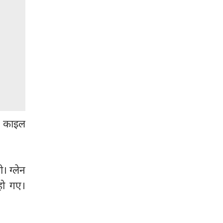
ें काइल
। ग्लेन
हो गए।