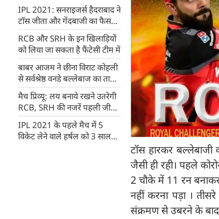
IPL 2021: सनराइजर्स हैदराबाद ने
टॉस जीता और गेंदबाजी का फैसला
किया
RCB और SRH के इन खिलाड़ियों
को लिया जा सकता है फैंटेसी टीम में
बाबर आजम ने छीना विराट कोहली
से सर्वश्रेष्ठ वनडे बल्लेबाज का ताज,
पहुंचे नंबर 1 रैंक पर
मैच प्रिव्यू: लय बनाये रखने उतरेगी
RCB, SRH की नजरें पहली जीत
पर
IPL 2021 के पहले मैच में 5
विकेट लेने वाले हर्षल को 3 साल
पहले पीना पड़ा था अपमान का घूंट
टॉस हारकर बल्लेबाजी क
जैसी ही रही। पहले कोर
2 चौके में 11 रन बनाक
नहीं करना पड़ा । तीसर
संक्रमण से उबरने के बा