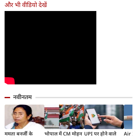
तरीका
और भी वीडियो देखें
नवीनतम
ममता बनर्जी के
भोपाल में CM मोहन
UPI पर होने वाले
Air In