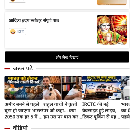
जरूर पढ़ें
अमीर बनने से पहले
राहुल गांधी ने कुत्तों
IRCTC की नई
भारत म
बूढ़ा हो जाएगा भारत!
पर जो कहा... क्या
वेबसाइट हुई लाइव,
का क्रे
2050 तक हर 5 में 1
हम उस पर बात कर
टिकट बुकिंग से पहले
पहले जा
भारतीय होगा 60
सकते हैं?
करना होगा ये जरूरी
वाहनों 
वीडियो
साल से ज्यादा उम्र का
काम, जानें पूरा
और इन