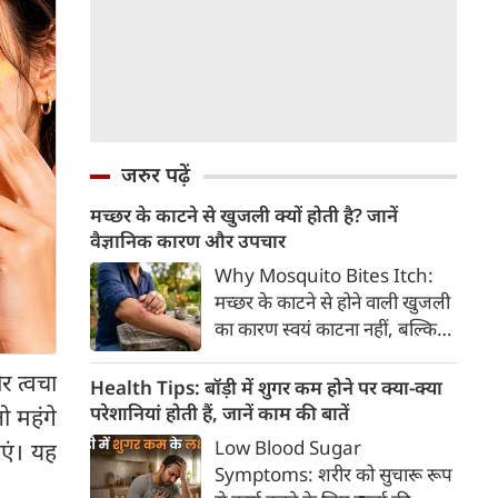
जरुर पढ़ें
मच्छर के काटने से खुजली क्यों होती है? जानें
वैज्ञानिक कारण और उपचार
Why Mosquito Bites Itch:
मच्छर के काटने से होने वाली खुजली
का कारण स्वयं काटना नहीं, बल्कि
मच्छर की लार के प्रति शरीर की
र त्वचा
प्रतिरक्षा प्रतिक्रिया है। हिस्टामिन के
Health Tips: बॉड़ी में शुगर कम होने पर क्या-क्या
निकलने से त्वचा पर लालिमा, सूजन
परेशानियां होती हैं, जानें काम की बातें
 महंगे
और खुजली होती है। यहां जानिए
Low Blood Sugar
ाएं। यह
मच्छर के काटने से खुजली क्यों होती
Symptoms: शरीर को सुचारू रूप
है, इसके पीछे का वैज्ञानिक कारण