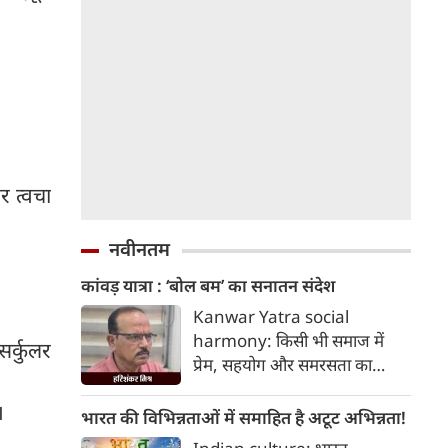
 त्वचा
नवीनतम
कांवड़ यात्रा : ‘बोल बम’ का सनातन संदेश
Kanwar Yatra social
harmony: किसी भी समाज में
सर्कुलर
प्रेम, सहयोग और समरसता का
वातावरण तब स्वतः निर्मित होता है,
।
जब व्यक्ति अपने अहंकार का त्याग
भारत की विभिन्नताओं में समाहित है अटूट अभिन्नता!
कर भक्ति का पथ अपनाता है। कांवड़