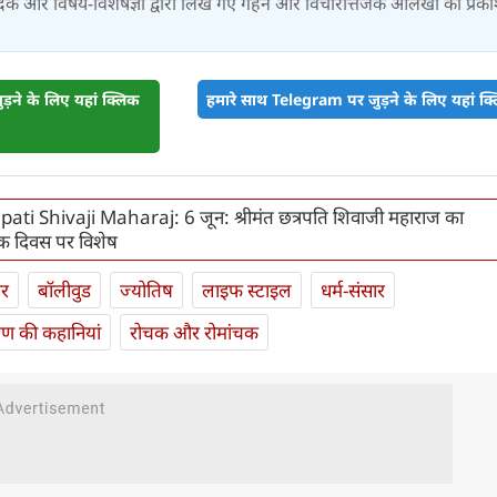
दक और विषय-विशेषज्ञों द्वारा लिखे गए गहन और विचारोत्तेजक आलेखों का प्रक
़ने के लिए यहां क्लिक
हमारे साथ Telegram पर जुड़ने के लिए यहां क्ल
ti Shivaji Maharaj: 6 जून: श्रीमंत छत्रपति शिवाजी महाराज का
ेक दिवस पर विशेष
ार
बॉलीवुड
ज्योतिष
लाइफ स्‍टाइल
धर्म-संसार
यण की कहानियां
रोचक और रोमांचक