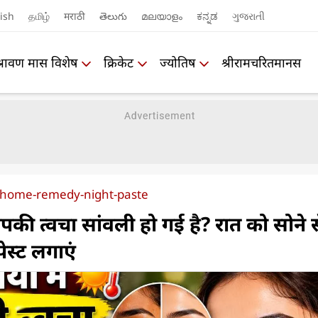
ish
தமிழ்
मराठी
తెలుగు
മലയാളം
ಕನ್ನಡ
ગુજરાતી
श्रावण मास विशेष
क्रिकेट
ज्योतिष
श्रीरामचरितमानस
home-remedy-night-paste
ं आपकी त्वचा सांवली हो गई है? रात को सोने 
पेस्ट लगाएं