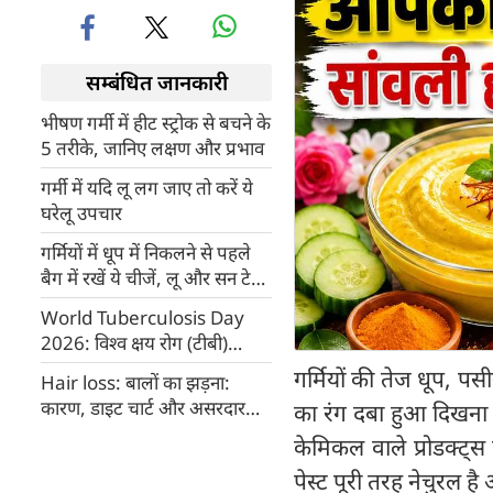
सम्बंधित जानकारी
भीषण गर्मी में हीट स्ट्रोक से बचने के
5 तरीके, जानिए लक्षण और प्रभाव
गर्मी में यदि लू लग जाए तो करें ये
घरेलू उपचार
गर्मियों में धूप में निकलने से पहले
बैग में रखें ये चीजें, लू और सन टेन
से होगा बचाव
World Tuberculosis Day
2026: विश्व क्षय रोग (टीबी)
दिवस: जानें कारण, महत्व, लक्षण,
गर्मियों की तेज धूप, प
Hair loss: बालों का झड़ना:
उपचार और रोकथाम
कारण, डाइट चार्ट और असरदार
का रंग दबा हुआ दिखना 
घरेलू नुस्खे
केमिकल वाले प्रोडक्ट्
पेस्ट पूरी तरह नेचुरल 