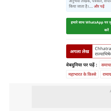
अनुभवी लेखक, पत्रकार, संपा
किया जाता है।....
और पढ़ें
हमारे साथ WhatsApp पर जुड
करें
Chhatrapa
अगला लेख
राज्याभिष
वेबदुनिया पर पढ़ें :
समाच
महाभारत के किस्से
रामा