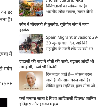
Indian culture: भारत
यात्रा इसी सत्य का सजीव प्रतीक है।
विविधताओं का लोकसागर है।
मनुष्य को मनुष्य से जोड़ने वाली
ी का डर
भारतीय लोक समाज, सागर जैसी
सांस्कृतिक चेतना की यह एक विराट
विशालता के साथ ही साथ लोकजीवन
लता है।
यात्रा है जिसमें जाति, वर्ग, भाषा,
में समायी अंतहीन विविधताओं का
स्पेन में मोरक्को से घुसपैठ, यूरोपीय संघ में मचा
क्षेत्र, आर्थिक स्थिति और सामाजिक
जीता-जागता संग्रहालय हैं। हमारा
हड़कंप
भेदभाव गौण हो जाते हैं।
देश भारत, लोकजीवन की अंतहीन
Spain Migrant Invasion: 29-
विविधताओं का गहरा जमावड़ा है।
30 जुलाई वाले दिन, अफ़्रीकी
महाद्वीप के उत्तरी छोर पर बसे अरबी
्वचा में
राजशाही के देश मोरक्को से भाग रहे
'जेन-जी' किस्म के हज़ारों युवाओं ने
दादाजी की याद में पोती की पाती, पढ़कर आंखें भी
एक ऐसा दृश्य रच दिया, जिससे
नम होगी, उर्जा भी मिलेगी
े गर्दन
यूरोपीय संघ के देशों में तहलका मच
दिन बदल जाते हैं— मौसम बदल
गया। वे गिरते-पड़ते-दौड़ते हुए
जाते हैं और साल बदल जाते हैं।
ीन (SPF
मोरक्को से ही सटे—पर स्पेनी
लेकिन कुछ स्‍मृतियां, कुछ सीख और
स्वामित्व वाले एक छोटे से अलग
कुछ रिश्‍तों के अर्थ और उनकी
भूखंड पर बसे— 'सेउता' (Ceuta)
अहमियत कभी नहीं बदलती। ऐसे
क्यों मनाया जाता है विश्व आदिवासी दिवस? जानिए
नाम के शहर में ऐसे पहुँचे, मानो
रिश्‍ते जो अपनी अगली पीढ़ी को तब
इतिहास और इसका महत्व
आनन-फानन में उस पर धावा बोल