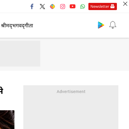
Newsletter
श्रीमद्‍भगवद्‍गीता
से