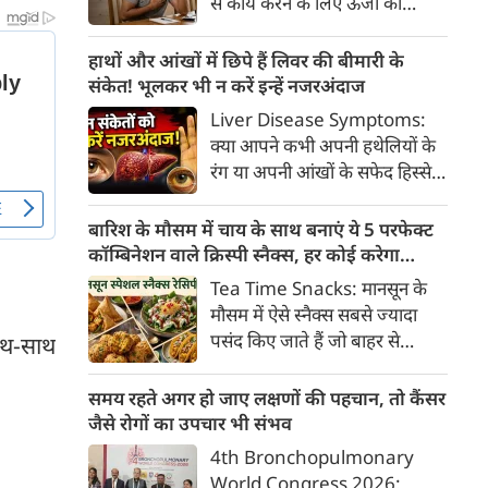
से कार्य करने के लिए ऊर्जा की
क्या है, हिस्टामिन की क्या भूमिका
आवश्यकता होती है और इस ऊर्जा
होती है और खुजली से राहत पाने के
का प्रमुख स्रोत ग्लूकोज यानी ब्लड
हाथों और आंखों में छिपे हैं लिवर की बीमारी के
प्रभावी घरेलू व चिकित्सीय उपाय।
शुगर है। जब शरीर में ब्लड शुगर का
संकेत! भूलकर भी न करें इन्हें नजरअंदाज
स्तर सामान्य से कम हो जाता है, तो
Liver Disease Symptoms:
इस स्थिति को हाइपोग्लाइसीमिया
क्या आपने कभी अपनी हथेलियों के
(Hypoglycemia) कहा जाता है।
रंग या अपनी आंखों के सफेद हिस्से
ब्लड शुगर कम होने पर शरीर तुरंत
(स्केलेरा) पर बारीकी से गौर किया है?
संकेत देना शुरू कर देता है।
अक्सर हम हलकी लालिमा या आंखों
बारिश के मौसम में चाय के साथ बनाएं ये 5 परफेक्ट
के पीलेपन को थकान समझकर टाल
कॉम्बिनेशन वाले क्रिस्पी स्नैक्स, हर कोई करेगा
देते हैं। लेकिन शरीर के ये छोटे-छोटे
तारीफ
Tea Time Snacks: मानसून के
बदलाव असल में एक बहुत बड़ी
मौसम में ऐसे स्नैक्स सबसे ज्यादा
चेतावनी हो सकते हैं।
पसंद किए जाते हैं जो बाहर से
साथ-साथ
कुरकुरे, अंदर से नरम और स्वाद में
लाजवाब हों। यहां आपके लिये प्रस्तुत
समय रहते अगर हो जाए लक्षणों की पहचान, तो कैंसर
हैं पकौड़ों से लेकर कॉर्न फ्रिटर्स तक
जैसे रोगों का उपचार भी संभव
के कई मसालेदार स्नैक्स की ऐसी
4th Bronchopulmonary
रेसिपीज, जिन्हें आप घर पर कम
World Congress 2026: