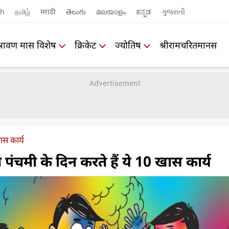
sh
தமிழ்
मराठी
తెలుగు
മലയാളം
ಕನ್ನಡ
ગુજરાતી
श्रावण मास विशेष
क्रिकेट
ज्योतिष
श्रीरामचरितमानस
ास कार्य
पंचमी के दिन करते हैं ये 10 खास कार्य