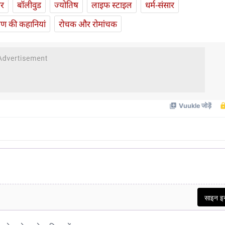
ार
बॉलीवुड
ज्योतिष
लाइफ स्‍टाइल
धर्म-संसार
यण की कहानियां
रोचक और रोमांचक