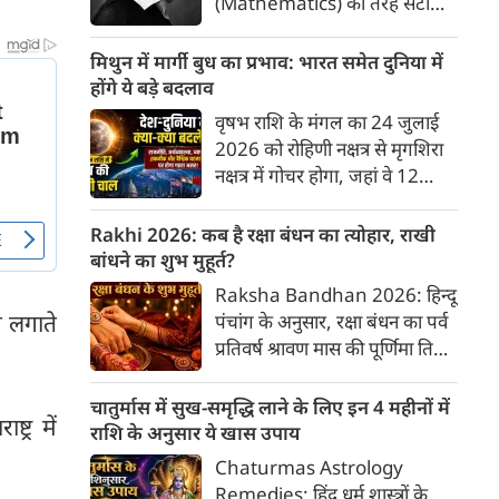
(Mathematics) की तरह सटीक,
अकाट्य और संदेह से परे बनाया
जाए। वे एक ऐसा सार्वभौमिक सत्य
मिथुन में मार्गी बुध का प्रभाव: भारत समेत दुनिया में
खोजना चाहते थे, जिस पर कोई भी
होंगे ये बड़े बदलाव
प्रश्नचिह्न न लगा सके। इसी विचार ने
वृषभ राशि के मंगल का 24 जुलाई
बुद्धिवाद (Rationalism) की नींव
2026 को रोहिणी नक्षत्र से मृगशिरा
रखी। आइए, देकार्त के इस अद्भुत
नक्षत्र में गोचर होगा, जहां वे 12
दार्शनिक चिंतन के 4 प्रमुख स्तंभों को
अगस्त तक रहेंगे। ज्योतिष की दुनिया
गहराई से समझते हैं।
में एक बड़ा हलचल भरा मोड़ आ चुका
Rakhi 2026: कब है रक्षा बंधन का त्योहार, राखी
है- बुध ग्रह अपनी ही प्रिय राशि मिथुन
बांधने का शुभ मुहूर्त?
में सीधे (मार्गी) चलने लगे हैं। अब जब
Raksha Bandhan 2026: हिन्दू
बुद्धि और संवाद का कारक ग्रह सीधी
ग लगाते
पंचांग के अनुसार, रक्षा बंधन का पर्व
चाल चलेगा, तो जाहिर है आपकी
प्रतिवर्ष श्रावण मास की पूर्णिमा तिथि
सोच, बातचीत और फैसलों की रफ्तार
को मनाया जाता है। भारतीय संस्कृति
भी बदल जाएगी।
में इसे मिठास और खुशियों का उत्सव
चातुर्मास में सुख-समृद्धि लाने के लिए इन 4 महीनों में
्र में
माना गया है। यह भाई-बहन के प्रेम
राशि के अनुसार ये खास उपाय
का पावन पर्व है। यहां जानें रक्षा बंधन
Chaturmas Astrology
2026 कब है? जानें रक्षा बंधन
Remedies: हिंदू धर्म शास्त्रों के