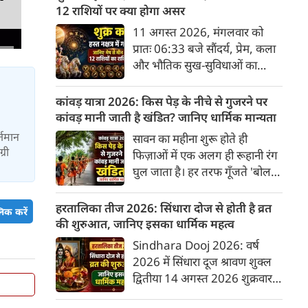
अनुसार, किसी भी शुभ कार्य को सही
12 राशियों पर क्या होगा असर
मुहूर्त में करने से सफलता की
11 अगस्त 2026, मंगलवार को
संभावना बढ़ जाती है। 'वेबदुनिया'
प्रातः 06:33 बजे सौंदर्य, प्रेम, कला
आपके लिए लेकर आया है 08
और भौतिक सुख-सुविधाओं का
अगस्‍त, 2026 का विशेष पंचांग और
कारक ग्रह 'शुक्र' उत्तराफाल्गुनी नक्षत्र
शुभ-अशुभ मुहूर्त।
के चतुर्थ पद से निकलकर हस्त नक्षत्र
कांवड़ यात्रा 2026: किस पेड़ के नीचे से गुजरने पर
के प्रथम पद में प्रवेश करेगा। हस्त
कांवड़ मानी जाती है खंडित? जानिए धार्मिक मान्यता
नक्षत्र के स्वामी चंद्रमा हैं, जो मन और
र्तमान
सावन का महीना शुरू होते ही
भावनाओं का प्रतिनिधित्व करते हैं।
्री
फिज़ाओं में एक अलग ही रूहानी रंग
सौंदर्य के कारक शुक्र का चंद्रमा के
घुल जाता है। हर तरफ गूँजते 'बोल
नक्षत्र में प्रवेश सभी 12 राशियों के
बम' के जयकारे और भगवा रंग में रंगे
जीवन में रचनात्मकता, आर्थिक
श्रद्धालुओं का सैलाब इस बात की
हरतालिका तीज 2026: सिंधारा दोज से होती है व्रत
िक करें
स्थिति और व्यक्तिगत संबंधों पर
गवाही देता है कि कांवड़ यात्रा महज़
की शुरुआत, जानिए इसका धार्मिक महत्व
गहरा प्रभाव डालेगा।
एक सफ़र नहीं, बल्कि महादेव के प्रति
Sindhara Dooj 2026: वर्ष
अटूट आस्था का इम्तिहान है। मीलों
2026 में सिंधारा दूज श्रावण शुक्ल
पैदल चलकर पवित्र नदियों का जल
द्वितीया 14 अगस्त 2026 शुक्रवार
शिव धाम तक पहुँचाना जितना कठिन
को है। यह पर्व हरियाली तीज से ठीक
है, उतना ही कड़ा है इस यात्रा के