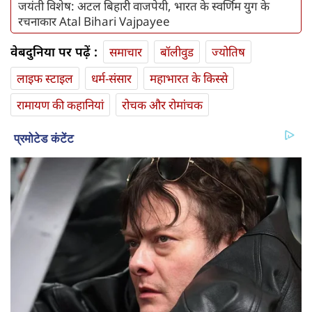
जयंती विशेष: अटल बिहारी वाजपेयी, भारत के स्वर्णिम युग के
रचनाकार Atal Bihari Vajpayee
वेबदुनिया पर पढ़ें :
समाचार
बॉलीवुड
ज्योतिष
लाइफ स्‍टाइल
धर्म-संसार
महाभारत के किस्से
रामायण की कहानियां
रोचक और रोमांचक