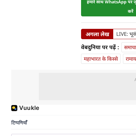
हमारे साथ WhatsApp पर जुड
करें
अगला लेख
LIVE: भूकं
वेबदुनिया पर पढ़ें :
समाच
महाभारत के किस्से
रामा