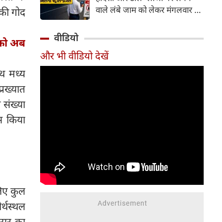
वाले लंबे जाम को लेकर मंगलवार को
 की गोद
गंभीर चिंता जताई। कोर्ट ने केंद्र
सरकार को चुनिंदा राष्ट्रीय राजमार्गों
वीडियो
 को अब
पर पायलट प्रोजेक्ट शुरू करने का
और भी वीडियो देखें
निर्देश दिया है। इसके तहत पारंपरिक
टोल प्लाजा की जगह Automatic
थ मध्य
Number Plate Recognition
रख्यात
(ANPR) जैसी तकनीक आधारित
 संख्या
ऑटोमैटिक व्हीकल डिटेक्शन सिस्टम
लागू करने की योजना है, जिससे
स किया
वाहनों को टोल भुगतान के लिए
रुकना न पड़े।
लिए कुल
्थस्थल
रिसर का