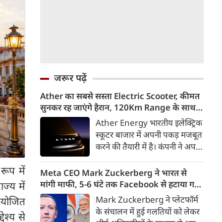
जरूर पढ़ें
Ather का सबसे सस्ता Electric Scooter, कीमत
सुनकर रह जाएंगे हैरान, 120Km Range के साथ
आएगा Konarc
Ather Energy भारतीय इलेक्ट्रिक
स्कूटर बाजार में अपनी पकड़ मजबूत
करने की तैयारी में है। कंपनी ने अपने
नए EL Platform आधारित फैमिली
रूप में
इलेक्ट्रिक स्कूटर का पहला वीडियो
Meta CEO Mark Zuckerberg ने भारत से
टीजर जारी कर दिया है। इस नए
मांगी माफी, 5-6 घंटे तक Facebook से हटाया गया
ज्य में
इलेक्ट्रिक स्कूटर का नाम Ather
था PM Modi का वीडियो
Mark Zuckerberg ने प्लेटफॉर्म
नियोजित
Konarc बताया गया है। कंपनी इसे
के संचालन में हुई गलतियों को लेकर
ेश्य से
29 अगस्त 2026 को होने वाले