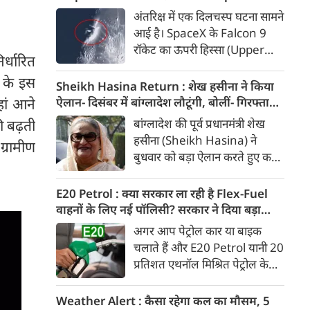
से गंभीर बीमारी से पीड़ित थे।
रॉकेट का हिस्सा, वैज्ञानिकों ने टेलीस्कोप से रखी
अंतरिक्ष में एक दिलचस्प घटना सामने
नजर, देखें Video
आई है। SpaceX के Falcon 9
रॉकेट का ऊपरी हिस्सा (Upper
र्धारित
Stage) चांद की सतह से टकरा गया
र के इस
है। वैज्ञानिकों के अनुमान के मुताबिक,
Sheikh Hasina Return : शेख हसीना ने किया
यह टक्कर करीब 8,700 किलोमीटर
ऐलान- दिसंबर में बांग्लादेश लौटूंगी, बोलीं- गिरफ्तारी
ां आने
प्रति घंटे की रफ्तार से हुई।
या मौत का भी डर नहीं, भारत ने कार्यक्रम से क्यों
बांग्लादेश की पूर्व प्रधानमंत्री शेख
ी बढ़ती
बनाई दूरी
हसीना (Sheikh Hasina) ने
ग्रामीण
बुधवार को बड़ा ऐलान करते हुए कहा
कि वे दिसंबर 2026 में अपने देश
लौटना चाहती हैं। नई दिल्ली से अपने
E20 Petrol : क्या सरकार ला रही है Flex-Fuel
पहले वर्चुअल मीडिया संबोधन में
वाहनों के लिए नई पॉलिसी? सरकार ने दिया बड़ा
हसीना ने कहा कि उन्हें पता है कि
अपडेट
अगर आप पेट्रोल कार या बाइक
वापसी पर गिरफ्तारी, जेल या जान
चलाते हैं और E20 Petrol यानी 20
को खतरा हो सकता है, लेकिन वह इन
प्रतिशत एथनॉल मिश्रित पेट्रोल के
आशंकाओं के कारण अपने लोगों से
इस्तेमाल को लेकर चिंतित हैं, तो
दूर नहीं रह सकतीं।
आपके लिए बड़ी खबर है। भारी
Weather Alert : कैसा रहेगा कल का मौसम, 5