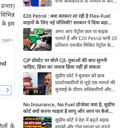
शीर्ष अधिकारियों के माध्यम से अपनी
Ather Annual Community
प्रभार)
माफी पहुंचाई। सूत्रों ने बताया कि
Day के दौरान भारतीय बाजार में पेश
विभिन्न
बैठक के दौरान Meta ने यह भी
E20 Petrol : क्या सरकार ला रही है Flex-Fuel
करेगी।
स्वीकार किया कि कुछ खास तरह के
वाहनों के लिए नई पॉलिसी? सरकार ने दिया बड़ा
र के इस
कंटेंट को ज्यादा लोगों तक पहुंचाने के
अपडेट
अगर आप पेट्रोल कार या बाइक
लिए बड़ी रकम का भुगतान किया
चलाते हैं और E20 Petrol यानी 20
गया था। सूत्र के मुताबिक, Meta ने
प्रतिशत एथनॉल मिश्रित पेट्रोल के
गलती स्वीकार करते हुए माफी मांगी
इस्तेमाल को लेकर चिंतित हैं, तो
और इस पर अफसोस जताया।
आपके लिए बड़ी खबर है। भारी
CJP प्रोस्टेट पर बोले CJI- युवाओं की बात सुननी
उद्योग मंत्रालय ने स्पष्ट किया है कि
चाहिए, हिंसा का जवाब हिंसा नहीं हो सकता
20 प्रतिशत से अधिक एथनॉल
सुप्रीम कोर्ट ने बुधवार को छात्र
मिश्रित ईंधन पर चलने वाले Flex-
प्रदर्शनकारियों से जुड़े एक मामले की
Fuel वाहनों को बढ़ावा देने के लिए
सुनवाई के दौरान अधिकारियों और
सरकार ने अलग से कोई राष्ट्रीय नीति
सुरक्षा बलों से संयम बरतने की सलाह
नहीं बनाई है। मंत्रालय ने यह भी स्पष्ट
दी। कोर्ट ने कहा कि युवा छात्रों के
No Insurance, No Fuel प्रोजेक्ट क्या है, सुप्रीम
किया कि Flex-Fuel और Electric
विरोध प्रदर्शन के दौरान हिंसा रोकने के
कोर्ट क्यों करना चाहता है लागू और आप पर कैसे
Vehicles को प्रोत्साहित करने को
लिए अगर हिंसक तरीके अपनाए गए,
पड़ेगा असर
सुप्रीम कोर्ट ने देश में बढ़ते सड़क
लेकर उसने फिलहाल कोई अलग
तो इससे स्थिति और बिगड़ सकती है।
िलों के
हादसों और टोल प्लाजा पर लगने
अध्ययन नहीं कराया है।