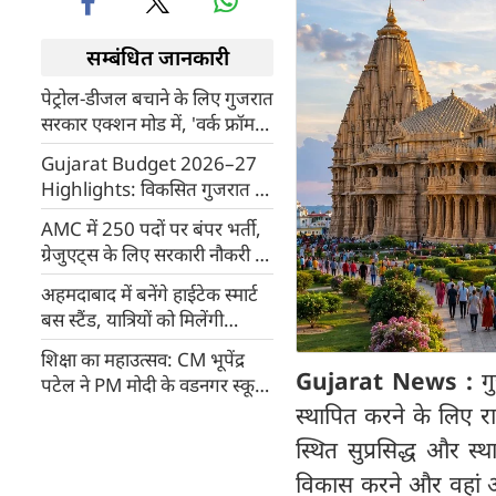
सम्बंधित जानकारी
पेट्रोल-डीजल बचाने के लिए गुजरात
सरकार एक्शन मोड में, 'वर्क फ्रॉम
होम' मॉडल पर विचार
Gujarat Budget 2026–27
Highlights: विकसित गुजरात की
ओर एक बड़ा कदम, बजट की 10
AMC में 250 पदों पर बंपर भर्ती,
बड़ी बातें
ग्रेजुएट्स के लिए सरकारी नौकरी का
मौका, कैसे करें आवेदन, क्या है
अहमदाबाद में बनेंगे हाईटेक स्मार्ट
प्रक्रिया
बस स्टैंड, यात्रियों को मिलेंगी
आधुनिक सुविधाएं
शिक्षा का महाउत्सव: CM भूपेंद्र
Gujarat News :
ग
पटेल ने PM मोदी के वडनगर स्कूल
से किया शाला प्रवेशोत्सव का
स्थापित करने के लिए र
शुभारंभ
स्थित सुप्रसिद्ध और स्थ
विकास करने और वहां आने 