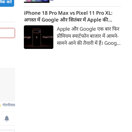
िक करें
iPhone 16 के 128GB मॉडल की
कीमत सीधे डिस्काउंट के बाद
iPhone 18 Pro Max vs Pixel 11 Pro XL:
67,900 रुपए हो गई है। वहीं, अगर
अगस्त में Google और सितंबर में Apple की
ग्राहक एक्सचेंज ऑफर और चुनिंदा
टक्कर, जानें कौन होगा सबसे दमदार?
Apple और Google एक बार फिर
बैंक कार्ड के डिस्काउंट का फायदा
प्रीमियम स्मार्टफोन बाजार में आमने-
उठाते हैं, तो इस फोन को प्रभावी तौर
सामने आने की तैयारी में हैं। Google
पर सिर्फ 40,612 रुप में खरीदा जा
का नया Pixel 11 Pro XL अगस्त
सकता है।
में लॉन्च होने की उम्मीद है, जबकि
Apple सितंबर में iPhone 18
Pro Max पेश कर सकता है। दोनों
फोन में इस बार बड़े डिजाइन बदलाव
के बजाय हार्डवेयर और सॉफ्टवेयर में
कई अहम अपग्रेड देखने को मिल
सकते हैं।