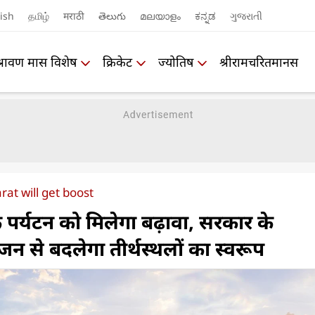
ish
தமிழ்
मराठी
తెలుగు
മലയാളം
ಕನ್ನಡ
ગુજરાતી
श्रावण मास विशेष
क्रिकेट
ज्योतिष
श्रीरामचरितमानस
rat will get boost
िक पर्यटन को मिलेगा बढ़ावा, सरकार के
न से बदलेगा तीर्थस्थलों का स्वरूप