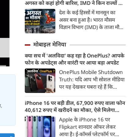
उद्योग मंत्रालय ने स्पष्ट किया है कि
अगस्त को कहां होगी बारिश, IMD ने किन राज्यों के
20 प्रतिशत से अधिक एथनॉल
लिए जारी किया अलर्ट
देश के कई हिस्सों में मानसून का
मिश्रित ईंधन पर चलने वाले Flex-
असर बना हुआ है। भारत मौसम
Fuel वाहनों को बढ़ावा देने के लिए
विज्ञान विभाग (IMD) के ताजा मौसम
सरकार ने अलग से कोई राष्ट्रीय नीति
अपडेट के मुताबिक, अगले 5-6 दिनों
नहीं बनाई है।
के दौरान पूर्वी और पूर्वोत्तर भारत के
मोबाइल मेनिया
कई हिस्सों में भारी से बहुत भारी
क्या सच में 'अलविदा' कह रहा है OnePlus? आपके
बारिश होने की संभावना है। वहीं,
फोन के अपडेट्स और वारंटी पर आया बड़ा अपडेट
आज यानी 5 अगस्त को मेघालय में
कुछ स्थानों पर अत्यंत भारी बारिश
OnePlus Mobile Shutdown
की आशंका जताई गई है।
Truth: यदि आप भी सोशल मीडिया
पर यह देखकर घबरा रहे हैं कि
"OnePlus मोबाइल बंद हो रहा है",
तो थोड़ा ठहरिए! टेक वर्ल्ड में किसी
iPhone 16 पर बड़ी डील, 67,900 रुपए वाला फोन
स,
समय 'फ्लैगशिप किलर' के नाम से
40,612 रुपए में खरीदने का मौका, ऐसे मिलेगा
मशहूर इस ब्रांड को लेकर इंटरनेट पर
डिस्काउंट
Apple के iPhone 16 पर
लगातार कयासबाजी का दौर जारी है।
Flipkart शानदार ऑफर लेकर
आया है। ई-कॉमर्स प्लेटफॉर्म पर