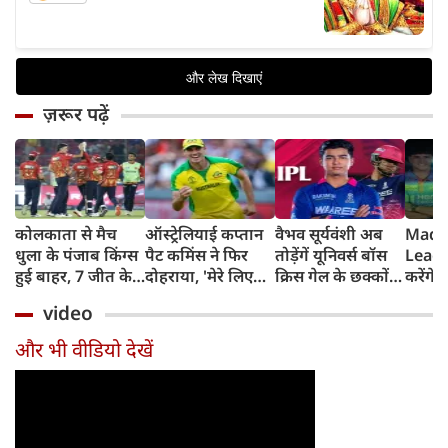
ज़रूर पढ़ें
कोलकाता से मैच
ऑस्ट्रेलियाई कप्तान
वैभव सूर्यवंशी अब
Madh
धुला के पंजाब किंग्स
पैट कमिंस ने फिर
तोड़ेंगें यूनिवर्स बॉस
Leagu
हुई बाहर, 7 जीत के
दोहराया, 'मेरे लिए
क्रिस गेल के छक्कों
करेंगे
बाद 6 हार
देश पहले IPL बाद में'
का रिकॉर्ड
शामिल 
video
टीम में
और भी वीडियो देखें