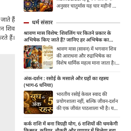
2026 की तारीख...
अनुसार चातुर्मास यह चार महीनों का
पवित्र काल भगवान विष्णु के योगनिद्रा
ाते हैं
में जाने से प्रारंभ होकर देवउठनी
धर्म संसार
एकादशी पर समाप्त होता है। यदि
वान शिव
श्रावण मास विशेष: शिवलिंग पर कितने प्रकार के
आप अपनी राशि के अनुसार चातुर्मास
ते हैं।
अभिषेक किए जाते हैं? जानिए हर अभिषेक का
में कुछ विशेष उपाय करते हैं, तो
महत्व
जीवन में आ रही और घर में सुख-
श्रावण मास (सावन) में भगवान शिव
समृद्धि का वास होता है। यहां जानें
की आराधना और रुद्राभिषेक का
12 राशियों के लिए चातुर्मास के
विशेष धार्मिक महत्व माना जाता है।
अचूक उपाय...
शास्त्रों और पुराणों के अनुसार,
अलग-अलग द्रव्यों (सामग्रियों) से
अंक-दर्शन : रसोई के मसाले और ग्रहों का रहस्य
किए गए अभिषेक से अलग-अलग
(भाग-6 धनिया)
प्रकार के फल प्राप्त होते हैं। भगवान
भारतीय रसोई केवल स्वाद की
शिव को "अभिषेक प्रिय" माना गया
प्रयोगशाला नहीं, बल्कि जीवन-दर्शन
है। यहाँ मुख्य प्रकार के शिव-अभिषेक
की एक जीवंत पाठशाला भी है। यहां
और उनके महत्व की पूरी जानकारी दी
प्रत्येक मसाला अपने भीतर केवल
गई है।
सुगंध या औषधीय गुण ही नहीं, बल्कि
कर्क राशि में बना त्रिग्रही योग, 6 राशियों की चमकेगी
एक सांस्कृतिक संकेत भी समेटे रहता
किस्मत, करियर, नौकरी और व्यापार में मिलेगा बड़ा