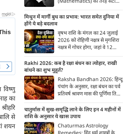
(Mathematics) की तरह सटीक,
अकाट्य और संदेह से परे बनाया
जाए। वे एक ऐसा सार्वभौमिक सत्य
मिथुन में मार्गी बुध का प्रभाव: भारत समेत दुनिया में
खोजना चाहते थे, जिस पर कोई भी
होंगे ये बड़े बदलाव
प्रश्नचिह्न न लगा सके। इसी विचार ने
वृषभ राशि के मंगल का 24 जुलाई
बुद्धिवाद (Rationalism) की नींव
2026 को रोहिणी नक्षत्र से मृगशिरा
रखी। आइए, देकार्त के इस अद्भुत
नक्षत्र में गोचर होगा, जहां वे 12
दार्शनिक चिंतन के 4 प्रमुख स्तंभों को
अगस्त तक रहेंगे। ज्योतिष की दुनिया
गहराई से समझते हैं।
में एक बड़ा हलचल भरा मोड़ आ चुका
Rakhi 2026: कब है रक्षा बंधन का त्योहार, राखी
है- बुध ग्रह अपनी ही प्रिय राशि मिथुन
बांधने का शुभ मुहूर्त?
में सीधे (मार्गी) चलने लगे हैं। अब जब
Raksha Bandhan 2026: हिन्दू
बुद्धि और संवाद का कारक ग्रह सीधी
पंचांग के अनुसार, रक्षा बंधन का पर्व
 विष्णु
चाल चलेगा, तो जाहिर है आपकी
प्रतिवर्ष श्रावण मास की पूर्णिमा तिथि
सोच, बातचीत और फैसलों की रफ्तार
 माह का
को मनाया जाता है। भारतीय संस्कृति
भी बदल जाएगी।
श्रीहरि
में इसे मिठास और खुशियों का उत्सव
चातुर्मास में सुख-समृद्धि लाने के लिए इन 4 महीनों में
माना गया है। यह भाई-बहन के प्रेम
बालि से
राशि के अनुसार ये खास उपाय
का पावन पर्व है। यहां जानें रक्षा बंधन
हां शयन
Chaturmas Astrology
2026 कब है? जानें रक्षा बंधन
Remedies: हिंदू धर्म शास्त्रों के