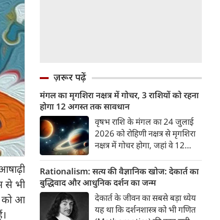
ज़रूर पढ़ें
मंगल का मृगशिरा नक्षत्र में गोचर, 3 राशियों को रहना
होगा 12 अगस्त तक सावधान
वृषभ राशि के मंगल का 24 जुलाई
2026 को रोहिणी नक्षत्र से मृगशिरा
नक्षत्र में गोचर होगा, जहां वे 12
अगस्त तक रहेंगे। मंगल के इस नक्षत्र
आषाढ़ी
परिवर्तन के चलते 3 राशि के लोगों
Rationalism: सत्य की वैज्ञानिक खोज: देकार्त का
को 12 अगस्त तक रहना होगा
बुद्धिवाद और आधुनिक दर्शन का जन्म
 से भी
सावधान। चलिए जानते हैं कि किन
देकार्त के जीवन का सबसे बड़ा ध्येय
2 को आ
राशि 3 राशियों को रहना होगा
यह था कि दर्शनशास्त्र को भी गणित
ं।
सावधान।