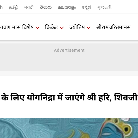
sh
தமிழ்
मराठी
తెలుగు
മലയാളം
ಕನ್ನಡ
ગુજરાતી
श्रावण मास विशेष
क्रिकेट
ज्योतिष
श्रीरामचरितमानस
 के लिए योगनिद्रा में जाएंगे श्री हरि, शिवजी