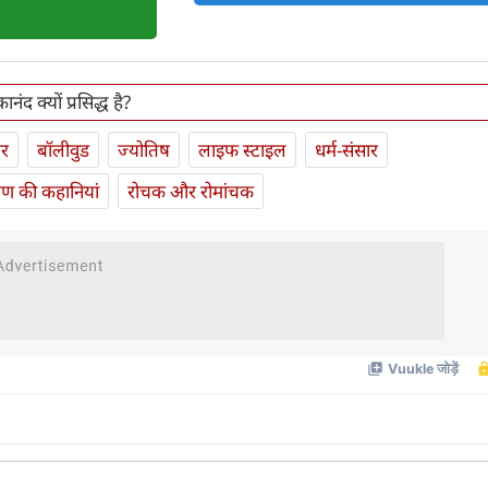
ानंद क्यों प्रसिद्ध है?
ार
बॉलीवुड
ज्योतिष
लाइफ स्‍टाइल
धर्म-संसार
यण की कहानियां
रोचक और रोमांचक