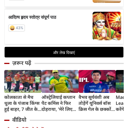
ज़रूर पढ़ें
कोलकाता से मैच
ऑस्ट्रेलियाई कप्तान
वैभव सूर्यवंशी अब
Madh
धुला के पंजाब किंग्स
पैट कमिंस ने फिर
तोड़ेंगें यूनिवर्स बॉस
Leagu
हुई बाहर, 7 जीत के
दोहराया, 'मेरे लिए
क्रिस गेल के छक्कों
करेंगे
बाद 6 हार
देश पहले IPL बाद में'
का रिकॉर्ड
शामिल 
वीडियो
टीम में