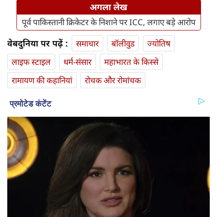
अगला लेख
पूर्व पाकिस्तानी क्रिकेटर के निशाने पर ICC, लगाए बड़े आरोप
वेबदुनिया पर पढ़ें :
समाचार
बॉलीवुड
ज्योतिष
लाइफ स्‍टाइल
धर्म-संसार
महाभारत के किस्से
रामायण की कहानियां
रोचक और रोमांचक