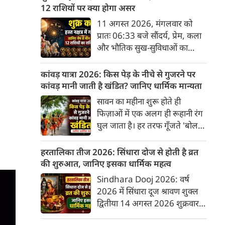
अनुसार, किसी भी शुभ कार्य को सही
12 राशियों पर क्या होगा असर
मुहूर्त में करने से सफलता की
11 अगस्त 2026, मंगलवार को
संभावना बढ़ जाती है। 'वेबदुनिया'
प्रातः 06:33 बजे सौंदर्य, प्रेम, कला
आपके लिए लेकर आया है 08
और भौतिक सुख-सुविधाओं का
अगस्‍त, 2026 का विशेष पंचांग और
कारक ग्रह 'शुक्र' उत्तराफाल्गुनी नक्षत्र
शुभ-अशुभ मुहूर्त।
के चतुर्थ पद से निकलकर हस्त नक्षत्र
कांवड़ यात्रा 2026: किस पेड़ के नीचे से गुजरने पर
के प्रथम पद में प्रवेश करेगा। हस्त
कांवड़ मानी जाती है खंडित? जानिए धार्मिक मान्यता
नक्षत्र के स्वामी चंद्रमा हैं, जो मन और
सावन का महीना शुरू होते ही
भावनाओं का प्रतिनिधित्व करते हैं।
फिज़ाओं में एक अलग ही रूहानी रंग
सौंदर्य के कारक शुक्र का चंद्रमा के
घुल जाता है। हर तरफ गूँजते 'बोल
नक्षत्र में प्रवेश सभी 12 राशियों के
बम' के जयकारे और भगवा रंग में रंगे
जीवन में रचनात्मकता, आर्थिक
श्रद्धालुओं का सैलाब इस बात की
हरतालिका तीज 2026: सिंधारा दोज से होती है व्रत
स्थिति और व्यक्तिगत संबंधों पर
गवाही देता है कि कांवड़ यात्रा महज़
की शुरुआत, जानिए इसका धार्मिक महत्व
गहरा प्रभाव डालेगा।
एक सफ़र नहीं, बल्कि महादेव के प्रति
Sindhara Dooj 2026: वर्ष
अटूट आस्था का इम्तिहान है। मीलों
2026 में सिंधारा दूज श्रावण शुक्ल
पैदल चलकर पवित्र नदियों का जल
द्वितीया 14 अगस्त 2026 शुक्रवार
शिव धाम तक पहुँचाना जितना कठिन
को है। यह पर्व हरियाली तीज से ठीक
है, उतना ही कड़ा है इस यात्रा के