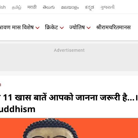
ish
தமிழ்
मराठी
తెలుగు
മലയാളം
ಕನ್ನಡ
ગુજરાતી
श्रावण मास विशेष
क्रिकेट
ज्योतिष
श्रीरामचरितमानस
m
र ये 11 खास बातें आपको जानना जरूरी है...।
Buddhism