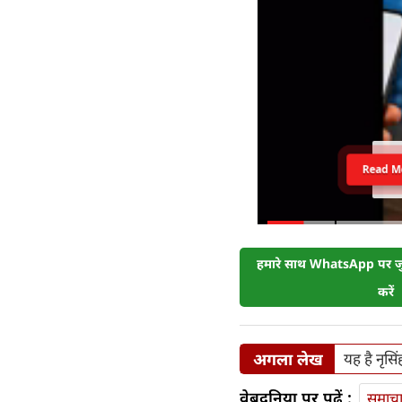
Read M
हमारे साथ WhatsApp पर जुड
करें
अगला लेख
यह है नृसि
वेबदुनिया पर पढ़ें :
समाच