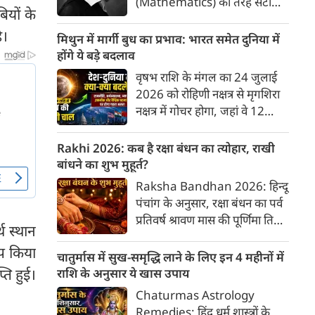
(Mathematics) की तरह सटीक,
ियों के
अकाट्य और संदेह से परे बनाया
ै।
जाए। वे एक ऐसा सार्वभौमिक सत्य
मिथुन में मार्गी बुध का प्रभाव: भारत समेत दुनिया में
खोजना चाहते थे, जिस पर कोई भी
होंगे ये बड़े बदलाव
प्रश्नचिह्न न लगा सके। इसी विचार ने
वृषभ राशि के मंगल का 24 जुलाई
बुद्धिवाद (Rationalism) की नींव
2026 को रोहिणी नक्षत्र से मृगशिरा
रखी। आइए, देकार्त के इस अद्भुत
नक्षत्र में गोचर होगा, जहां वे 12
दार्शनिक चिंतन के 4 प्रमुख स्तंभों को
अगस्त तक रहेंगे। ज्योतिष की दुनिया
गहराई से समझते हैं।
में एक बड़ा हलचल भरा मोड़ आ चुका
Rakhi 2026: कब है रक्षा बंधन का त्योहार, राखी
है- बुध ग्रह अपनी ही प्रिय राशि मिथुन
बांधने का शुभ मुहूर्त?
में सीधे (मार्गी) चलने लगे हैं। अब जब
Raksha Bandhan 2026: हिन्दू
बुद्धि और संवाद का कारक ग्रह सीधी
पंचांग के अनुसार, रक्षा बंधन का पर्व
चाल चलेगा, तो जाहिर है आपकी
प्रतिवर्ष श्रावण मास की पूर्णिमा तिथि
सोच, बातचीत और फैसलों की रफ्तार
थ स्थान
को मनाया जाता है। भारतीय संस्कृति
भी बदल जाएगी।
तप किया
में इसे मिठास और खुशियों का उत्सव
चातुर्मास में सुख-समृद्धि लाने के लिए इन 4 महीनों में
माना गया है। यह भाई-बहन के प्रेम
्ति हुई।
राशि के अनुसार ये खास उपाय
का पावन पर्व है। यहां जानें रक्षा बंधन
Chaturmas Astrology
2026 कब है? जानें रक्षा बंधन
Remedies: हिंदू धर्म शास्त्रों के