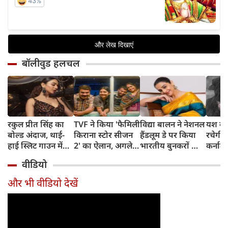
बॉलीवुड हलचल
रकुल प्रीत सिंह का
TVF ने किया 'फैमिली
विद्या बालन ने नेशनल
यश की 
बोल्ड अंदाज, थाई-
किराना स्टोर सीजन
हैंडलूम डे पर किया
रचेगी 
हाई स्लिट गाउन में
2' का ऐलान, अगले
भारतीय बुनकरों को
कर्नाटक
ढाया कहर, तस्वीरें
हफ्ते से शुरू होगी
सलाम, बोलीं- हर
थिएट्र
वीडियो
वायरल
शूटिंग
हैंडलूम सिल्क साड़ी
पहले द
अपने आप में है
स्क्रीन
और भी वीडियो देखें
अनोखी