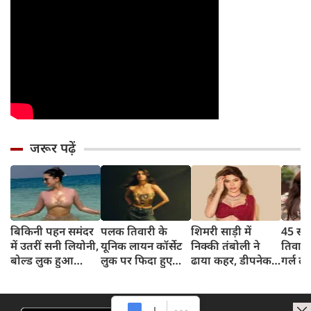
जरूर पढ़ें
बिकिनी पहन समंदर
पलक तिवारी के
शिमरी साड़ी में
45 साल
में उतरीं सनी लियोनी,
यूनिक लायन कॉर्सेट
निक्की तंबोली ने
तिवार
बोल्ड लुक हुआ
लुक पर फिदा हुए
ढाया कहर, डीपनेक
गर्ल ल
वायरल
फैंस, देखिए एक्ट्रेस
ब्लाउज पहन लगाया
अंदाज 
का बोल्ड अंदाज
बोल्डनेस का तड़का
का दि