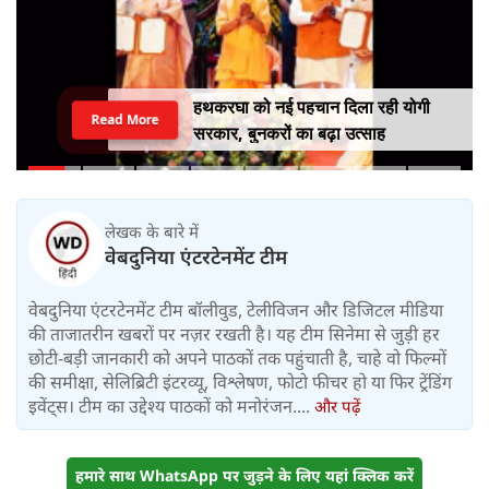
हथकरघा को नई पहचान दिला रही योगी
Read More
सरकार, बुनकरों का बढ़ा उत्साह
लेखक के बारे में
वेबदुनिया एंटरटेनमेंट टीम
वेबदुनिया एंटरटेनमेंट टीम बॉलीवुड, टेलीविजन और डिजिटल मीडिया
की ताजातरीन खबरों पर नज़र रखती है। यह टीम सिनेमा से जुड़ी हर
छोटी-बड़ी जानकारी को अपने पाठकों तक पहुंचाती है, चाहे वो फिल्मों
की समीक्षा, सेलिब्रिटी इंटरव्यू, विश्लेषण, फोटो फीचर हो या फिर ट्रेंडिंग
इवेंट्स। टीम का उद्देश्य पाठकों को मनोरंजन....
और पढ़ें
हमारे साथ WhatsApp पर जुड़ने के लिए यहां क्लिक करें