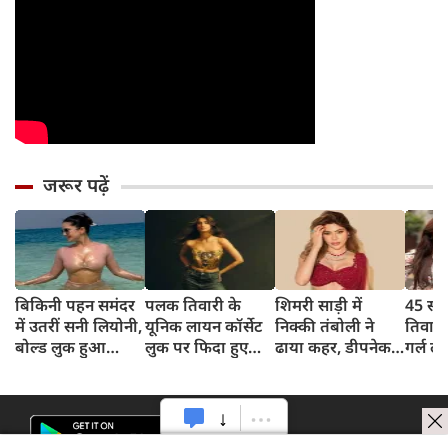
जरूर पढ़ें
बिकिनी पहन समंदर
पलक तिवारी के
शिमरी साड़ी में
45 साल
में उतरीं सनी लियोनी,
यूनिक लायन कॉर्सेट
निक्की तंबोली ने
तिवार
बोल्ड लुक हुआ
लुक पर फिदा हुए
ढाया कहर, डीपनेक
गर्ल ल
वायरल
फैंस, देखिए एक्ट्रेस
ब्लाउज पहन लगाया
अंदाज 
का बोल्ड अंदाज
बोल्डनेस का तड़का
का दि