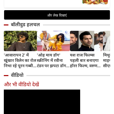
बॉलीवुड हलचल
'आवारापन 2' में
'ओह माय डॉग'
यश राज फिल्म्स
मिथुन च
खूंखार विलेन का रोल
स्क्रीनिंग में रवीना
पहली बार बनाएगा
माइनर 
निभा रहे पूरन गब्बी
टंडन पर झपटा डॉग,
हॉरर फिल्म, वरुण
सीएम शु
का इस फेमस एक्ट्रेस
डरने के बजाय एक्ट्रेस
धवन निभाएंगे लीड
अधिका
वीडियो
संग है खास रिश्ता
ने ऐसे दिखाई
रोल
पहुंचे
दरियादिली
और भी वीडियो देखें