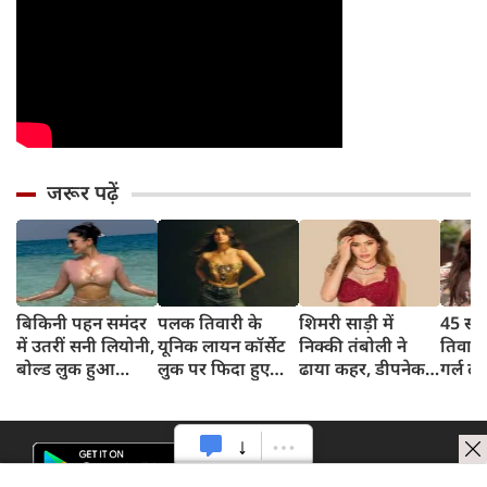
जरूर पढ़ें
बिकिनी पहन समंदर
पलक तिवारी के
शिमरी साड़ी में
45 साल
में उतरीं सनी लियोनी,
यूनिक लायन कॉर्सेट
निक्की तंबोली ने
तिवार
बोल्ड लुक हुआ
लुक पर फिदा हुए
ढाया कहर, डीपनेक
गर्ल ल
वायरल
फैंस, देखिए एक्ट्रेस
ब्लाउज पहन लगाया
अंदाज 
का बोल्ड अंदाज
बोल्डनेस का तड़का
का दि