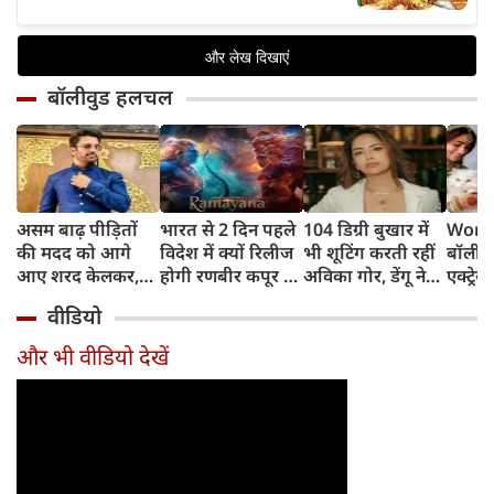
बॉलीवुड हलचल
असम बाढ़ पीड़ितों
भारत से 2 दिन पहले
104 डिग्री बुखार में
World
की मदद को आगे
विदेश में क्यों रिलीज
भी शूटिंग करती रहीं
बॉलीवु
आए शरद केलकर,
होगी रणबीर कपूर की
अविका गोर, डेंगू ने
एक्ट्रेस
आर्थिक सहायता के
'रामायणम्'? नमित
बिगाड़ी तबीयत,
बिल्लिय
वीडियो
साथ की भावुक
मल्होत्रा ने बताया
अस्पताल में भर्ती
प्यार
अपील
रिलीज प्लान
और भी वीडियो देखें