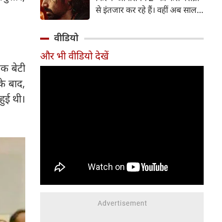
पत्नी व एक्ट्रेस आकांक्षा चमोला इन
से इंतजार कर रहे हैं। वहीं अब साल
दिनों अपने रिश्ते को लेकर जबरदस्त
2007 में आई कल्ट-क्लासिक थ्रिलर
चर्चा में हैं।
'आवारापन' के बहुप्रतीक्षित सीक्वल
वीडियो
'आवारापन 2' को सेंट्रल बोर्ड ऑफ
और भी वीडियो देखें
फिल्म सर्टिफिकेशन (CBFC) से हरी
एक बेटी
झंडी मिल गई है।
े बाद,
हुई थी।