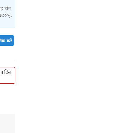
यह टीम
ंटरव्यू,
िक करें
िया दिल