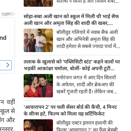
संतोषी ने किया है और जिसमें शबाना
सबसे अंधेरे अध्याय की झलक देता
आज़मी, सनी देओल और प्रीति जी
है।
जिंटा मुख्य भूमिकाओं में हैं, 14
सोहा-सबा अली खान को स्कूल में मिली थी भाई सैफ
अगस्त 2026 को दुनियाभर के
अली खान और अमृता सिंह की शादी की खबर,
सिनेमाघरों में रिलीज़ होगी। हाल ही में
बताया चौंकाने वाला किस्सा
बॉलीवुड गलियारे में नवाब सैफ अली
रिलीज हुए फिल्म के ट्रेलर ने भारत के
खान और अभिनेत्री अमृता सिंह की
बंटवारे के दर्दनाक इतिहास की दमदार
शादी हमेशा से सबसे ज्यादा चर्चा में
झलक दिखाकर दर्शकों के बीच
रहने वाले विषयों में से एक रही है।
फिल्म को लेकर उत्साह और भी बढ़ा
साल 1991 में हुई इस शादी को
तलाक के खुलासे को 'पब्लिसिटी स्टंट' कहने वालों पर
दिया है।
लेकर आज भी कई ऐसे राज़ हैं,
भड़कीं आकांक्षा चमोला, बोलीं- कोई अपनी टूटी
जिनसे पर्दा उठना बाकी है। हाल ही में
शादी का तमाशा नहीं बनाता
मनोरंजन जगत में आए दिन सितारों
सैफ अली खान की बहनों—अभिनेत्री
के अफेयर, शादी और ब्रेकअप की
सोहा अली खान और सबा अली खान
खबरें गूंजती रहती हैं। लेकिन जब
ने इस शादी से जुड़ा एक बेहद
छोटे पर्दे के किसी बेहद पसंदीदा और
वन वहीं
दिलचस्प और चौंकाने वाला किस्सा
पॉपुलर कपल्स के अलग होने की
'आवारापन 2' पर चली सेंसर बोर्ड की कैंची, 4 मिनट
साझा किया है।
स्कूल से
खबर आती है, तो फैंस का दिल टूट
के सीन्स हटे, फिल्म को मिला यह सर्टिफिकेट
लिंग और
जाता है। टीवी इंडस्ट्री के मशहूर और
बॉलीवुड एक्टर इमरान हाशमी की
टैलेंटेड एक्टर गौरव खन्ना और उनकी
 अनुसार,
फिल्म 'आवारापन 2' का फैंस बेसब्री