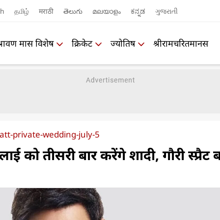
sh
தமிழ்
मराठी
తెలుగు
മലയാളം
ಕನ್ನಡ
ગુજરાતી
श्रावण मास विशेष
क्रिकेट
ज्योतिष
श्रीरामचरितमानस
tt-private-wedding-july-5
 को तीसरी बार करेंगे शादी, गौरी स्प्रैट ब