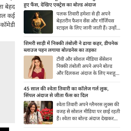
का बेसब्री से इंतजार करते हैं। इस बार
हुए फैंस, देखिए एक्ट्रेस का बोल्ड अंदाज
ता बेहद
सनी लियोनी ने मालदीव वेकेशन से
पलक तिवारी हमेशा से ही अपने
साल कई
अपनी कुछ बोल्ड तस्वीरें शेयर की है।
बेहतरीन फैशन सेंस और गॉर्जियस
कॉमेडी
स्टाइल के लिए जानी जाती हैं। उन्होंने
अपनी दिलकश अदाओं से एक बार
फिर फैंस का दिल जीत लिया है।
शिमरी साड़ी में निक्की तंबोली ने ढाया कहर, डीपनेक
पलक ने एक बेहद यूनीक और
ब्लाउज पहन लगाया बोल्डनेस का तड़का
स्टाइलिश गोल्डन कॉर्सेट टॉप में
टीवी और सोशल मीडिया सेंसेशन
अपनी कुछ तस्वीरें शेयर की है।
निक्की तंबोली अपने अपने बोल्ड
और दिलकश अंदाज के लिए मशहूर
हैं। वह अपनी सिजलिंग अदाओं से
इंटरनेट पर तहलका मचाती रहती हैं।
45 साल की श्वेता तिवारी का कॉलेज गर्ल लुक,
इस बार निक्की ने मरून कलर की
सिंपल अंदाज से जीता फैंस का दिल
साड़ी में अपनी कुछ सुपर सिजलिंग
श्वेता तिवारी अपने ग्लैमरस लुक्स की
तस्वीरें शेयर की है। खूबसूरत शिमरी
वजह से सोशल मीडिया पर छाई रहती
साड़ी में निक्की की अदाएं देखने
हैं। श्वेता का बोल्ड अंदाज देखकर
लायक है।
अंदाजा लगाना मुश्किल है कि वह दो