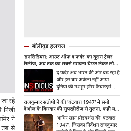
बॉलीवुड हलचल
'इनसिडियस: आउट ऑफ द फर्दर' का दूसरा ट्रेलर
रिलीज, अब तक का सबसे डरावना चैप्टर लेकर लौट
रही हॉरर फ्रैंचाइजी
द फर्दर अब भारत की ओर बढ़ रहा है
और इस बार अकेला नहीं आया।
दुनिया की मशहूर हॉरर फ्रैंचाइज़ी
इनसिडियस का दूसरा ट्रेलर रिलीज़ हो
जा रहे
चुका है, जो दर्शकों को इस डरावनी
राजकुमार संतोषी ने की 'बंटवारा 1947' में सनी
दुनिया में और गहराई तक ले जाता है।
देओल के किरदार की सुपरहीरोज़ से तुलना, कही यह
से निजी
रोंगटे खड़े कर देने वाले नए दृश्यों से
बात
आमिर खान प्रोडक्शंस की 'बंटवारा
आमिर ने
भरपूर यह ट्रेलर इनसिडियस सीरीज़
1947', जिसका निर्देशन राजकुमार
 तब से
के अब तक के सबसे डरावने और