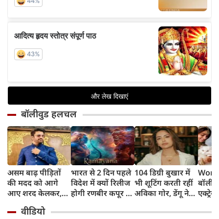
बॉलीवुड हलचल
असम बाढ़ पीड़ितों
भारत से 2 दिन पहले
104 डिग्री बुखार में
World
की मदद को आगे
विदेश में क्यों रिलीज
भी शूटिंग करती रहीं
बॉलीवु
आए शरद केलकर,
होगी रणबीर कपूर की
अविका गोर, डेंगू ने
एक्ट्रेस
आर्थिक सहायता के
'रामायणम्'? नमित
बिगाड़ी तबीयत,
बिल्लिय
वीडियो
साथ की भावुक
मल्होत्रा ने बताया
अस्पताल में भर्ती
प्यार