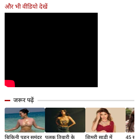
अपील
रिलीज प्लान
और भी वीडियो देखें
जरूर पढ़ें
बिकिनी पहन समंदर
पलक तिवारी के
शिमरी साड़ी में
45 साल