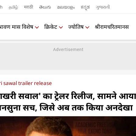
sh
தமிழ்
मराठी
తెలుగు
മലയാളം
ಕನ್ನಡ
ગુજરાતી
श्रावण मास विशेष
क्रिकेट
ज्योतिष
श्रीरामचरितमानस
i sawal trailer release
आखरी सवाल' का ट्रेलर रिलीज, सामने आय
अनसुना सच, जिसे अब तक किया अनदेखा