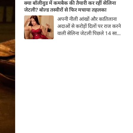
बच्चों की मां हैं। 45 साल की श्वेता
क्या बॉलीवुड में कमबैक की तैयारी कर रहीं सेलिना
तिवारी की तस्वीरों पर फैंस जमकर
जेटली? बोल्ड तस्वीरों से फिर मचाया तहलका
प्यार लुटाते हैं। इस बार श्वेता तिवारी
अपनी नीली आंखों और कातिलाना
ने वेकेशन से अपनी कुछ तस्वीरें शेयर
अदाओं से करोड़ों दिलों पर राज करने
की है।
वाली सेलिना जेटली पिछले 14 साल
से अभिनय की दुनिया से दूर हैं। उन्हें
आखिरी बार साल 2011 में आई
फिल्म 'थैंक यू' में देखा गया था।
इसके बाद वह 2012 में 'विल यू मैरी'
में कैमियो रोल में नजर आई थीं।