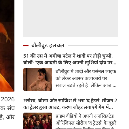
बॉलीवुड हलचल
51 की उम्र में अमीषा पटेल ने शादी पर तोड़ी चुप्पी,
बोलीं- 'एक आदमी के लिए अपनी खुशियां दांव पर
नहीं लगा सकती'
बॉलीवुड में शादी और पर्सनल लाइफ
को लेकर अक्सर कलाकारों पर
सवाल उठते रहते हैं। लेकिन आज के
दौर में सिनेमा जगत के कई बड़े सितारे
' 2026
बिना किसी झिझक के अपनी शर्तों पर
भरोसा, धोखा और साजिश से भरा 'द ट्रेटर्स' सीजन 2
जिंदगी जी रहे हैं। सलमान खान, तबू
का ट्रेलर हुआ आउट, करण जौहर लगाएंगे गेम में
ेवक संघ
और सुष्मिता सेन जैसी हस्तियों के
तड़का
प्राइम वीडियो ने अपनी अनस्क्रिप्टेड
 है, और
बाद अब 'गदर' फेम अभिनेत्री अमीषा
ओरिजिनल सीरीज 'द ट्रेटर्स' के दूसरे
पटेल ने भी अपने सिंगल स्टेटस पर