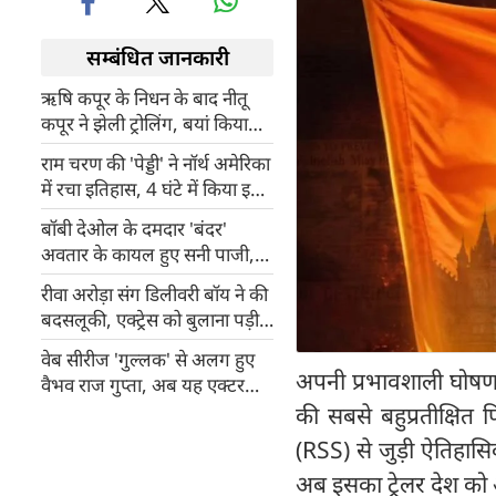
सम्बंधित जानकारी
ऋषि कपूर के निधन के बाद नीतू
कपूर ने झेली ट्रोलिंग, बयां किया
मुश्किल दौर और वापसी का सच
राम चरण की 'पेड्डी' ने नॉर्थ अमेरिका
में रचा इतिहास, 4 घंटे में किया इतने
डॉलर का प्री-सेल्स
बॉबी देओल के दमदार 'बंदर'
अवतार के कायल हुए सनी पाजी,
कही दिल की बात
रीवा अरोड़ा संग डिलीवरी बॉय ने की
बदसलूकी, एक्ट्रेस को बुलाना पड़ी
पुलिस
वेब सीरीज 'गुल्लक' से अलग हुए
अपनी प्रभावशाली घोषण
वैभव राज गुप्ता, अब यह एक्टर
निभाएगा अन्नू भैया का किरदार
की सबसे बहुप्रतीक्षित 
(RSS) से जुड़ी ऐतिहास
अब इसका ट्रेलर देश को 