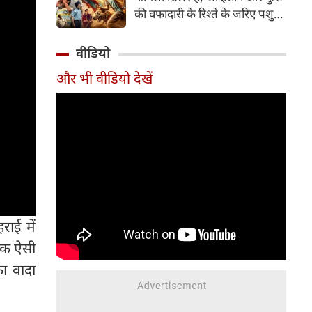
रिलीज के साथ ही फैंस का फेवरेट
की वफादारी के रिश्ते के जरिए पशु
बना दिया था।
तस्करी, बाल मजदूरी और अंग
तस्करी जैसे गंभीर मुद्दों को उठाती है।
वीडियो
अमित राय का निर्देशन, माही राय का
और भी वीडियो देखें
अभिनय और दोनों डॉग्स की शानदार
परफॉर्मेंस फिल्म की सबसे बड़ी
ताकत हैं। हालांकि लगभग ढाई घंटे
की लंबाई इसकी रफ्तार को प्रभावित
करती है, लेकिन फिल्म अंत तक
भावनात्मक असर छोड़ने में सफल
रहती है।
ाई में
एक ऐसी
ा वादा