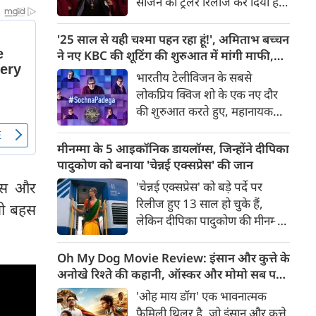
सीजन का ट्रेलर रिलीज कर दिया है।
ऐसी बात कही है, जो सोशल मीडिया
जैसलमेर के शाही सूर्यगढ़ पैलेस की
पर चर्चा का विषय बन गई है।
शानदार लोकेशन पर सेट इस नए
'25 साल से यही चश्मा पहन रहा हूं!', अमिताभ बच्चन
सीजन में करण जौहर एक बार फिर
ने नए KBC की शूटिंग की शुरुआत में मांगी माफी,
इस रियलिटी सीरीज के मास्टरमाइंड
चश्मे को लेकर किया मजेदार खुलासा
भारतीय टेलीविजन के सबसे
के तौर पर वापसी कर रहे हैं, जहां
लोकप्रिय क्विज शो के एक नए दौर
भरोसा एक लग्जरी है, धोखा एक
की शुरुआत करते हुए, महानायक
रणनीति है और हर कदम पर
अमिताभ बच्चन ने 'सोचना पड़ेगा'
विश्वासघात का खतरा मंडरा रहा है।
थीम वाले 'कौन बनेगा करोड़पति' के
मीनम्मा के 5 आइकॉनिक डायलॉग्स, जिन्होंने दीपिका
शूटिंग के पहले दिन दर्शकों का
पादुकोण को बनाया 'चेन्नई एक्सप्रेस' की जान
स्वागत किया। उन्होंने अपनी
वंस और
'चेन्नई एक्सप्रेस' को बड़े पर्दे पर
चिरपरिचित गर्मजोशी, सादगी और
रिलीज हुए 13 साल हो चुके हैं,
खी बहस
दिल खोलकर मुस्कुराने वाली
लेकिन दीपिका पादुकोण की मीनम्मा
ईमानदारी के साथ सबका दिल जीत
आज भी हिंदी सिनेमा के सबसे
लिया।
पसंदीदा किरदारों में से एक हैं। उनके
Oh My Dog Movie Review: इंसान और कुत्ते के
खास एक्सेंट, शानदार कॉमिक
अनोखे रिश्ते की कहानी, ऑस्कर और मोमो सब पर
टाइमिंग, इमोशनल अंदाज और
भारी
'ओह माय डॉग' एक भावनात्मक
मजेदार पर्सनैलिटी ने मीनम्मा को
फैमिली थ्रिलर है, जो इंसान और कुत्ते