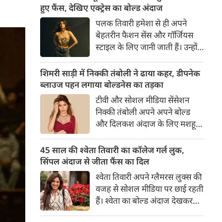
का बेसब्री से इंतजार करते हैं। इस बार
हुए फैंस, देखिए एक्ट्रेस का बोल्ड अंदाज
सनी लियोनी ने मालदीव वेकेशन से
पलक तिवारी हमेशा से ही अपने
अपनी कुछ बोल्ड तस्वीरें शेयर की है।
बेहतरीन फैशन सेंस और गॉर्जियस
स्टाइल के लिए जानी जाती हैं। उन्होंने
अपनी दिलकश अदाओं से एक बार
फिर फैंस का दिल जीत लिया है।
शिमरी साड़ी में निक्की तंबोली ने ढाया कहर, डीपनेक
पलक ने एक बेहद यूनीक और
ब्लाउज पहन लगाया बोल्डनेस का तड़का
स्टाइलिश गोल्डन कॉर्सेट टॉप में
टीवी और सोशल मीडिया सेंसेशन
अपनी कुछ तस्वीरें शेयर की है।
निक्की तंबोली अपने अपने बोल्ड
और दिलकश अंदाज के लिए मशहूर
हैं। वह अपनी सिजलिंग अदाओं से
इंटरनेट पर तहलका मचाती रहती हैं।
45 साल की श्वेता तिवारी का कॉलेज गर्ल लुक,
इस बार निक्की ने मरून कलर की
सिंपल अंदाज से जीता फैंस का दिल
साड़ी में अपनी कुछ सुपर सिजलिंग
श्वेता तिवारी अपने ग्लैमरस लुक्स की
तस्वीरें शेयर की है। खूबसूरत शिमरी
वजह से सोशल मीडिया पर छाई रहती
साड़ी में निक्की की अदाएं देखने
हैं। श्वेता का बोल्ड अंदाज देखकर
लायक है।
अंदाजा लगाना मुश्किल है कि वह दो