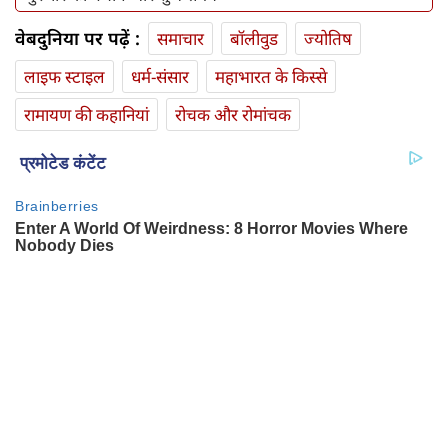
वेबदुनिया पर पढ़ें :
समाचार
बॉलीवुड
ज्योतिष
लाइफ स्‍टाइल
धर्म-संसार
महाभारत के किस्से
रामायण की कहानियां
रोचक और रोमांचक