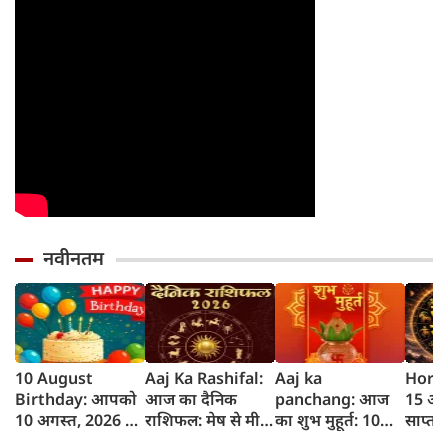
नवीनतम
10 August
Aaj Ka Rashifal:
Aaj ka
Horos
Birthday: आपको
आज का दैनिक
panchang: आज
15 अग
10 अगस्त, 2026 के
राशिफल: मेष से मीन
का शुभ मुहूर्त: 10
साप्त
लिए जन्मदिन की
तक 12 राशियों का
अगस्‍त 2026:
जानें 