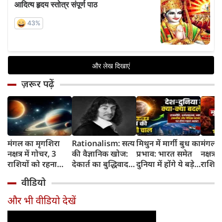
ज़रूर पढ़ें
मंगल का मृगशिरा
Rationalism: सत्य
मिथुन में मार्गी बुध का
मंगल क
नक्षत्र में गोचर, 3
की वैज्ञानिक खोज:
प्रभाव: भारत समेत
नक्षत्र म
राशियों को रहना
देकार्त का बुद्धिवाद
दुनिया में होंगे ये बड़े
राशियो
होगा 12 अगस्त तक
और आधुनिक दर्शन
बदलाव
चमकेग
वीडियो
सावधान
का जन्म
किसे र
सावधा
और भी वीडियो देखें