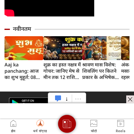
नवीनतम
Aaj ka
शुक्र का हस्त नक्षत्र में
श्रावण मास विशेष:
अंक-दर
panchang: आज
गोचर: जानिए मेष से
शिवलिंग पर कितने
मसाले 
का शुभ मुहूर्त: 08
मीन तक 12 राशियों
प्रकार के अभिषेक
रहस्य 
अगस्‍त 2026:
पर क्या होगा असर
किए जाते हैं? जानिए
धनिया
शनिवार का पंचांग
हर अभिषेक का
और शुभ समय
महत्व
होम
धर्म संग्रह
फोटो
Reels