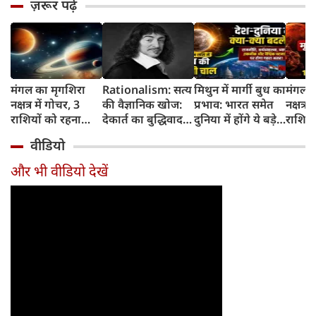
ज़रूर पढ़ें
मंगल का मृगशिरा
Rationalism: सत्य
मिथुन में मार्गी बुध का
मंगल क
नक्षत्र में गोचर, 3
की वैज्ञानिक खोज:
प्रभाव: भारत समेत
नक्षत्र म
राशियों को रहना
देकार्त का बुद्धिवाद
दुनिया में होंगे ये बड़े
राशियो
होगा 12 अगस्त तक
और आधुनिक दर्शन
बदलाव
चमकेग
वीडियो
सावधान
का जन्म
किसे र
सावधा
और भी वीडियो देखें